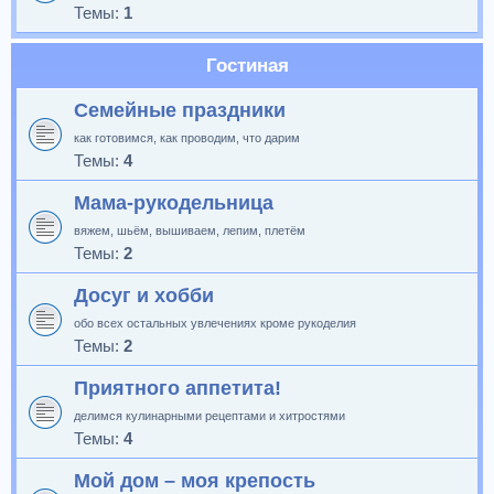
Темы:
1
Гостиная
Семейные праздники
как готовимся, как проводим, что дарим
Темы:
4
Мама-рукодельница
вяжем, шьём, вышиваем, лепим, плетём
Темы:
2
Досуг и хобби
обо всех остальных увлечениях кроме рукоделия
Темы:
2
Приятного аппетита!
делимся кулинарными рецептами и хитростями
Темы:
4
Мой дом – моя крепость