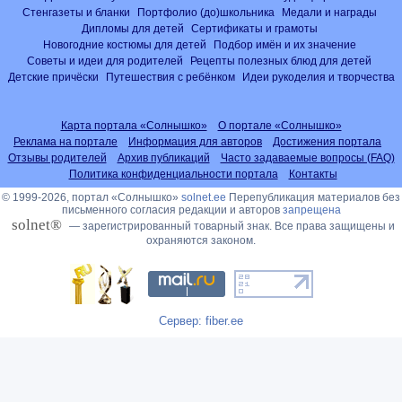
Стенгазеты и бланки
Портфолио (до)школьника
Медали и награды
Дипломы для детей
Сертификаты и грамоты
Новогодние костюмы для детей
Подбор имён и их значение
Советы и идеи для родителей
Рецепты полезных блюд для детей
Детские причёски
Путешествия с ребёнком
Идеи рукоделия и творчества
Карта портала «Солнышко»
О портале «Солнышко»
Реклама на портале
Информация для авторов
Достижения портала
Отзывы родителей
Архив публикаций
Часто задаваемые вопросы (FAQ)
Политика конфиденциальности портала
Контакты
© 1999-2026, портал «Солнышко»
solnet.ee
Перепубликация материалов без
письменного согласия редакции и авторов
запрещена
solnet®
— зарегистрированный товарный знак. Все права защищены и
охраняются законом.
Сервер: fiber.ee