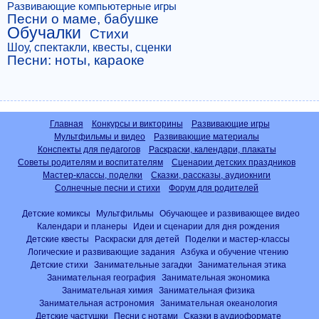
Развивающие компьютерные игры
Песни о маме, бабушке
Обучалки
Стихи
Шоу, спектакли, квесты, сценки
Песни: ноты, караоке
Главная
Конкурсы и викторины
Развивающие игры
Мультфильмы и видео
Развивающие материалы
Конспекты для педагогов
Раскраски, календари, плакаты
Советы родителям и воспитателям
Сценарии детских праздников
Мастер-классы, поделки
Сказки, рассказы, аудиокниги
Солнечные песни и стихи
Форум для родителей
Детские комиксы
Мультфильмы
Обучающее и развивающее видео
Календари и планеры
Идеи и сценарии для дня рождения
Детские квесты
Раскраски для детей
Поделки и мастер-классы
Логические и развивающие задания
Азбука и обучение чтению
Детские стихи
Занимательные загадки
Занимательная этика
Занимательная география
Занимательная экономика
Занимательная химия
Занимательная физика
Занимательная астрономия
Занимательная океанология
Детские частушки
Песни с нотами
Сказки в аудиоформате