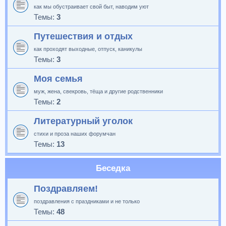
как мы обустраивает свой быт, наводим уют
Темы:
3
Путешествия и отдых
как проходят выходные, отпуск, каникулы
Темы:
3
Моя семья
муж, жена, свекровь, тёща и другие родственники
Темы:
2
Литературный уголок
стихи и проза наших форумчан
Темы:
13
Беседка
Поздравляем!
поздравления с праздниками и не только
Темы:
48