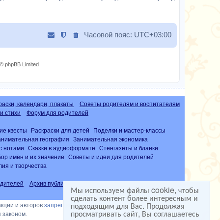
б
с
щ
о
е
о
н
Часовой пояс:
UTC+03:00
б
и
щ
ю
е
© phpBB Limited
н
и
ю
раски, календари, плакаты
Советы родителям и воспитателям
и стихи
Форум для родителей
ие квесты
Раскраски для детей
Поделки и мастер-классы
анимательная география
Занимательная экономика
с нотами
Сказки в аудиоформате
Стенгазеты и бланки
ор имён и их значение
Советы и идеи для родителей
лия и творчества
дителей
Архив публикаций
Часто задаваемые вопросы (FAQ)
Мы используем файлы cookie, чтобы
сделать контент более интересным и
подходящим для Вас. Продолжая
акции и авторов
запрещена
просматривать сайт, Вы соглашаетесь
 законом.