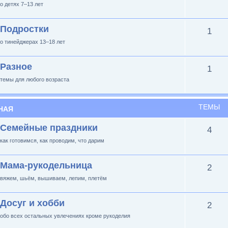
о детях 7–13 лет
Подростки
1
о тинейджерах 13–18 лет
Разное
1
темы для любого возраста
ТЕМЫ
НАЯ
Семейные праздники
4
как готовимся, как проводим, что дарим
Мама-рукодельница
2
вяжем, шьём, вышиваем, лепим, плетём
Досуг и хобби
2
обо всех остальных увлечениях кроме рукоделия