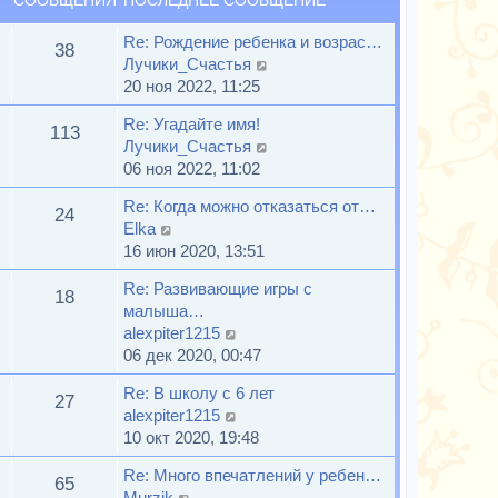
СООБЩЕНИЯ
ПОСЛЕДНЕЕ СООБЩЕНИЕ
д
о
н
с
й
н
о
и
л
т
Re: Рождение ребенка и возрас…
е
б
38
ю
е
и
П
Лучики_Счастья
м
щ
д
к
е
20 ноя 2022, 11:25
у
е
н
п
р
с
н
Re: Угадайте имя!
е
о
е
113
о
и
П
Лучики_Счастья
м
с
й
о
ю
е
06 ноя 2022, 11:02
у
л
т
б
р
с
е
и
щ
Re: Когда можно отказаться от…
е
24
о
д
к
е
П
Elka
й
о
н
п
н
е
16 июн 2020, 13:51
т
б
е
о
и
р
и
щ
м
с
Re: Развивающие игры с
ю
е
18
к
е
у
л
малыша…
й
п
н
с
е
П
alexpiter1215
т
о
и
о
д
е
06 дек 2020, 00:47
и
с
ю
о
н
р
к
л
Re: В школу с 6 лет
б
е
е
27
п
е
П
alexpiter1215
щ
м
й
о
д
е
10 окт 2020, 19:48
е
у
т
с
н
р
н
с
и
л
Re: Много впечатлений у ребен…
е
е
65
и
о
к
е
П
Murzik