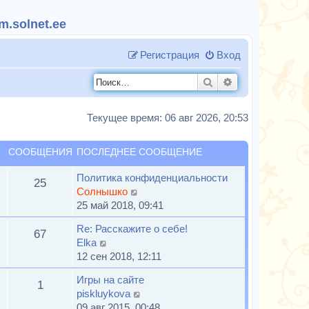
.solnet.ee
Регистрация
Вход
Поиск
Расширенный п
Текущее время: 06 авг 2026, 20:53
СООБЩЕНИЯ
ПОСЛЕДНЕЕ СООБЩЕНИЕ
Политика конфиденциальности
25
П
Солнышко
е
25 май 2018, 09:41
р
Re: Расскажите о себе!
е
67
П
Elka
й
е
12 сен 2018, 12:11
т
р
и
Игры на сайте
е
1
к
П
piskluykova
й
п
е
09 авг 2015, 00:48