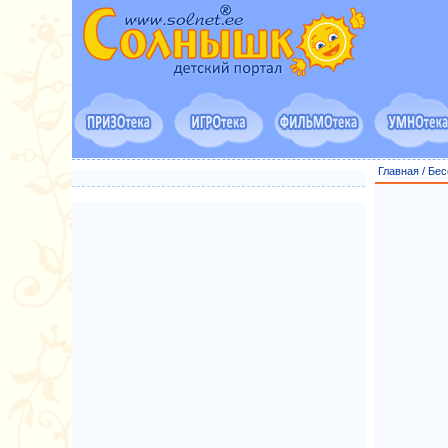
Главная
/
Бес