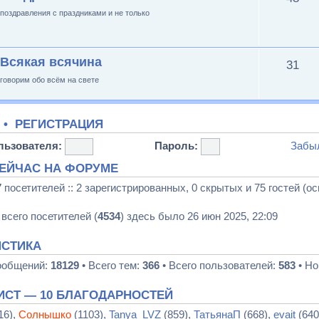
поздравления с праздниками и не только
Всякая всячина
31
говорим обо всём на свете
•
РЕГИСТРАЦИЯ
льзователя:
Пароль:
Забы
СЕЙЧАС НА ФОРУМЕ
7
посетителей :: 2 зарегистрированных, 0 скрытых и 75 гостей (о
)
всего посетителей (
4534
) здесь было 26 июн 2025, 22:09
ИСТИКА
ообщений:
18129
• Всего тем:
366
• Всего пользователей:
583
• Но
ИСТ — 10 БЛАГОДАРНОСТЕЙ
16),
Солнышко
(1103),
Tanya_LVZ
(859),
ТатьянаП
(668),
evait
(640