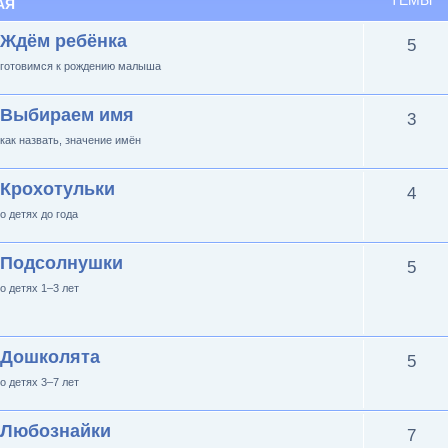
ТЕМЫ
АЯ
Ждём ребёнка
5
готовимся к рождению малыша
Выбираем имя
3
как назвать, значение имён
Крохотульки
4
о детях до года
Подсолнушки
5
о детях 1–3 лет
Дошколята
5
о детях 3–7 лет
Любознайки
7