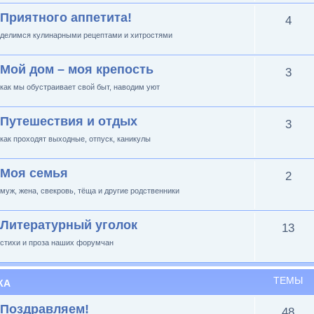
Приятного аппетита!
4
делимся кулинарными рецептами и хитростями
Мой дом – моя крепость
3
как мы обустраивает свой быт, наводим уют
Путешествия и отдых
3
как проходят выходные, отпуск, каникулы
Моя семья
2
муж, жена, свекровь, тёща и другие родственники
Литературный уголок
13
стихи и проза наших форумчан
ТЕМЫ
КА
Поздравляем!
48