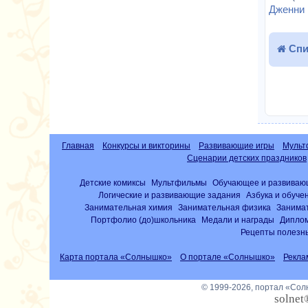
Дженни 
Спи
Главная
Конкурсы и викторины
Развивающие игры
Мульт
Сценарии детских праздников
Детские комиксы
Мультфильмы
Обучающее и развиваю
Логические и развивающие задания
Азбука и обуче
Занимательная химия
Занимательная физика
Занима
Портфолио (до)школьника
Медали и награды
Диплом
Рецепты полезны
Карта портала «Солнышко»
О портале «Солнышко»
Рекла
© 1999-2026, портал «Со
solnet