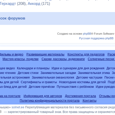
Герхардт
(208),
Аккорд
(171)
сок форумов
Создано на основе
phpBB
® Forum Software 
Русская поддержка phpBB
фильмы и видео
Развивающие материалы
Конспекты для педагогов
Раск
Мастер-классы, поделки
Сказки, рассказы, аудиокниги
Солнечные песни 
щее видео
Календари и планеры
Идеи и сценарии для дня рождения
Детск
ние чтению
Детские стихи
Занимательные загадки
Занимательная этика
З
тельная астрономия
Занимательная океанология
Детские частушки
Песни 
ы для детей
Сертификаты и грамоты
Новогодние костюмы для детей
Подб
х блюд для детей
Детские причёски
Путешествия с ребёнком
Идеи рукоде
ма на портале
Информация для авторов
Достижения портала
Отзывы ро
Политика конфиденциальности портала
Контакты
лнышко»
solnet.ee
Перепубликация материалов без письменного согласия ред
®
— зарегистрированный товарный знак. Все права защищены и охраняются