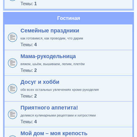
Темы:
1
Гостиная
Семейные праздники
как готовимся, как проводим, что дарим
Темы:
4
Мама-рукодельница
вяжем, шьём, вышиваем, лепим, плетём
Темы:
2
Досуг и хобби
обо всех остальных увлечениях кроме рукоделия
Темы:
2
Приятного аппетита!
делимся кулинарными рецептами и хитростями
Темы:
4
Мой дом – моя крепость