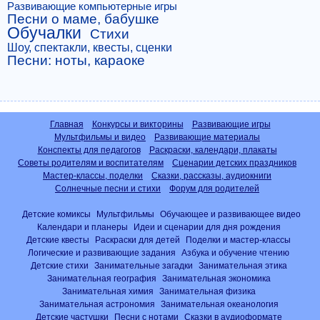
Развивающие компьютерные игры
Песни о маме, бабушке
Обучалки
Стихи
Шоу, спектакли, квесты, сценки
Песни: ноты, караоке
Главная
Конкурсы и викторины
Развивающие игры
Мультфильмы и видео
Развивающие материалы
Конспекты для педагогов
Раскраски, календари, плакаты
Советы родителям и воспитателям
Сценарии детских праздников
Мастер-классы, поделки
Сказки, рассказы, аудиокниги
Солнечные песни и стихи
Форум для родителей
Детские комиксы
Мультфильмы
Обучающее и развивающее видео
Календари и планеры
Идеи и сценарии для дня рождения
Детские квесты
Раскраски для детей
Поделки и мастер-классы
Логические и развивающие задания
Азбука и обучение чтению
Детские стихи
Занимательные загадки
Занимательная этика
Занимательная география
Занимательная экономика
Занимательная химия
Занимательная физика
Занимательная астрономия
Занимательная океанология
Детские частушки
Песни с нотами
Сказки в аудиоформате