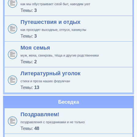
как мы обустраивает свой быт, наводим уют
Темы:
3
Путешествия и отдых
как проходят выходные, отпуск, каникулы
Темы:
3
Моя семья
муж, жена, свекровь, тёща и другие родственники
Темы:
2
Литературный уголок
стихи и проза наших форумчан
Темы:
13
Беседка
Поздравляем!
поздравления с праздниками и не только
Темы:
48