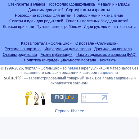
Стенгазеты и бланки
Портфолио (до)школьника
Медали и награды
Дипломы для детей
Сертификаты и грамоты
Новогодние костюмы для детей
Подбор имён и их значение
Советы и идеи для родителей
Рецепты полезных блюд для детей
Детские причёски
Путешествия с ребёнком
Идеи рукоделия и творчества
Карта портала «Солнышко»
О портале «Солнышко»
Реклама на портале
Информация для авторов
Достижения портала
Отзывы родителей
Архив публикаций
Часто задаваемые вопросы (FAQ)
Политика конфиденциальности портала
Контакты
© 1999-2026, портал «Солнышко»
solnet.ee
Перепубликация материалов без
письменного согласия редакции и авторов
запрещена
solnet®
— зарегистрированный товарный знак. Все права защищены и
охраняются законом.
Сервер: fiber.ee