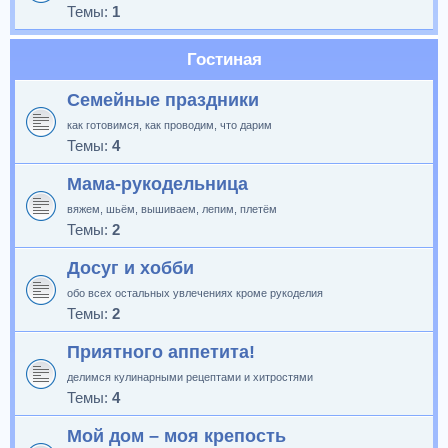
Темы:
1
Гостиная
Семейные праздники
как готовимся, как проводим, что дарим
Темы:
4
Мама-рукодельница
вяжем, шьём, вышиваем, лепим, плетём
Темы:
2
Досуг и хобби
обо всех остальных увлечениях кроме рукоделия
Темы:
2
Приятного аппетита!
делимся кулинарными рецептами и хитростями
Темы:
4
Мой дом – моя крепость