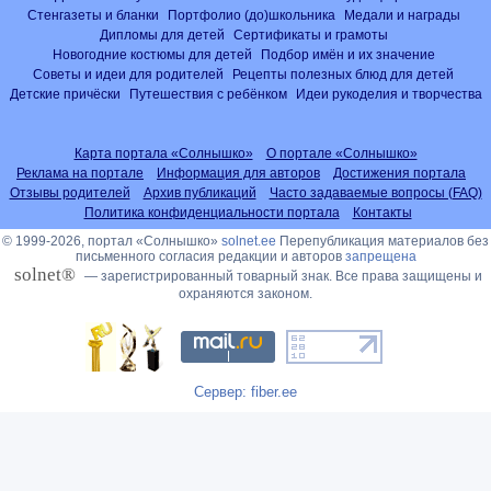
Стенгазеты и бланки
Портфолио (до)школьника
Медали и награды
Дипломы для детей
Сертификаты и грамоты
Новогодние костюмы для детей
Подбор имён и их значение
Советы и идеи для родителей
Рецепты полезных блюд для детей
Детские причёски
Путешествия с ребёнком
Идеи рукоделия и творчества
Карта портала «Солнышко»
О портале «Солнышко»
Реклама на портале
Информация для авторов
Достижения портала
Отзывы родителей
Архив публикаций
Часто задаваемые вопросы (FAQ)
Политика конфиденциальности портала
Контакты
© 1999-2026, портал «Солнышко»
solnet.ee
Перепубликация материалов без
письменного согласия редакции и авторов
запрещена
solnet®
— зарегистрированный товарный знак. Все права защищены и
охраняются законом.
Сервер: fiber.ee