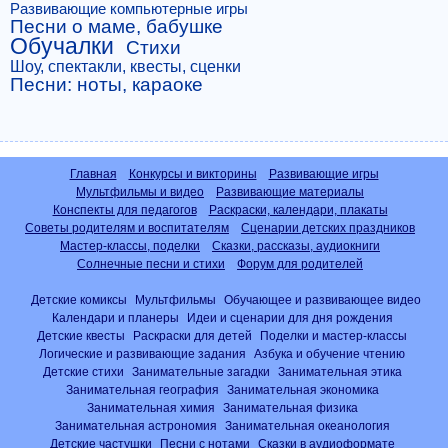
Развивающие компьютерные игры
Песни о маме, бабушке
Обучалки
Стихи
Шоу, спектакли, квесты, сценки
Песни: ноты, караоке
Главная
Конкурсы и викторины
Развивающие игры
Мультфильмы и видео
Развивающие материалы
Конспекты для педагогов
Раскраски, календари, плакаты
Советы родителям и воспитателям
Сценарии детских праздников
Мастер-классы, поделки
Сказки, рассказы, аудиокниги
Солнечные песни и стихи
Форум для родителей
Детские комиксы
Мультфильмы
Обучающее и развивающее видео
Календари и планеры
Идеи и сценарии для дня рождения
Детские квесты
Раскраски для детей
Поделки и мастер-классы
Логические и развивающие задания
Азбука и обучение чтению
Детские стихи
Занимательные загадки
Занимательная этика
Занимательная география
Занимательная экономика
Занимательная химия
Занимательная физика
Занимательная астрономия
Занимательная океанология
Детские частушки
Песни с нотами
Сказки в аудиоформате