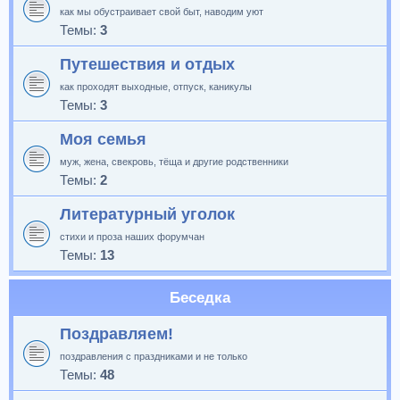
как мы обустраивает свой быт, наводим уют
Темы:
3
Путешествия и отдых
как проходят выходные, отпуск, каникулы
Темы:
3
Моя семья
муж, жена, свекровь, тёща и другие родственники
Темы:
2
Литературный уголок
стихи и проза наших форумчан
Темы:
13
Беседка
Поздравляем!
поздравления с праздниками и не только
Темы:
48