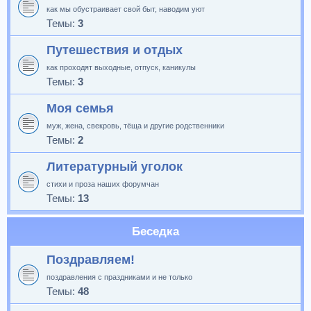
как мы обустраивает свой быт, наводим уют
Темы:
3
Путешествия и отдых
как проходят выходные, отпуск, каникулы
Темы:
3
Моя семья
муж, жена, свекровь, тёща и другие родственники
Темы:
2
Литературный уголок
стихи и проза наших форумчан
Темы:
13
Беседка
Поздравляем!
поздравления с праздниками и не только
Темы:
48