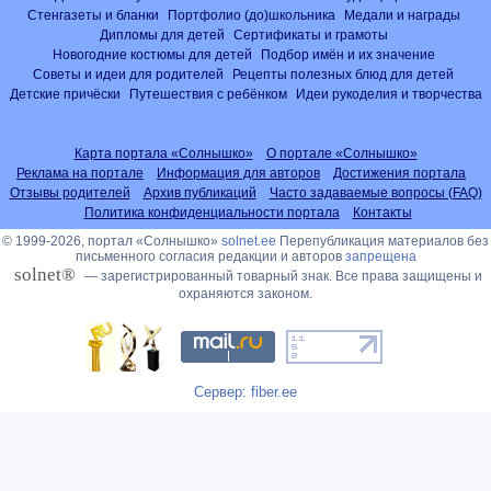
Стенгазеты и бланки
Портфолио (до)школьника
Медали и награды
Дипломы для детей
Сертификаты и грамоты
Новогодние костюмы для детей
Подбор имён и их значение
Советы и идеи для родителей
Рецепты полезных блюд для детей
Детские причёски
Путешествия с ребёнком
Идеи рукоделия и творчества
Карта портала «Солнышко»
О портале «Солнышко»
Реклама на портале
Информация для авторов
Достижения портала
Отзывы родителей
Архив публикаций
Часто задаваемые вопросы (FAQ)
Политика конфиденциальности портала
Контакты
© 1999-2026, портал «Солнышко»
solnet.ee
Перепубликация материалов без
письменного согласия редакции и авторов
запрещена
solnet®
— зарегистрированный товарный знак. Все права защищены и
охраняются законом.
Сервер: fiber.ee