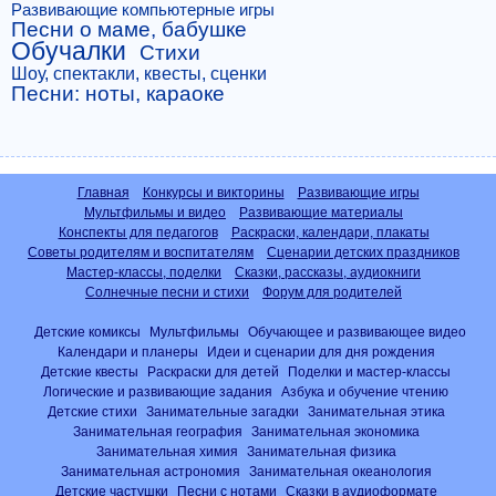
Развивающие компьютерные игры
Песни о маме, бабушке
Обучалки
Стихи
Шоу, спектакли, квесты, сценки
Песни: ноты, караоке
Главная
Конкурсы и викторины
Развивающие игры
Мультфильмы и видео
Развивающие материалы
Конспекты для педагогов
Раскраски, календари, плакаты
Советы родителям и воспитателям
Сценарии детских праздников
Мастер-классы, поделки
Сказки, рассказы, аудиокниги
Солнечные песни и стихи
Форум для родителей
Детские комиксы
Мультфильмы
Обучающее и развивающее видео
Календари и планеры
Идеи и сценарии для дня рождения
Детские квесты
Раскраски для детей
Поделки и мастер-классы
Логические и развивающие задания
Азбука и обучение чтению
Детские стихи
Занимательные загадки
Занимательная этика
Занимательная география
Занимательная экономика
Занимательная химия
Занимательная физика
Занимательная астрономия
Занимательная океанология
Детские частушки
Песни с нотами
Сказки в аудиоформате