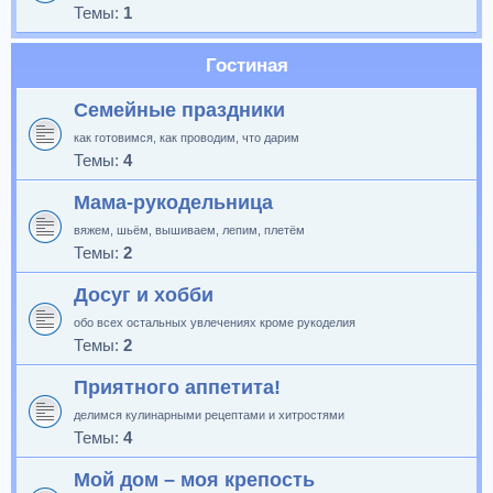
Темы:
1
Гостиная
Семейные праздники
как готовимся, как проводим, что дарим
Темы:
4
Мама-рукодельница
вяжем, шьём, вышиваем, лепим, плетём
Темы:
2
Досуг и хобби
обо всех остальных увлечениях кроме рукоделия
Темы:
2
Приятного аппетита!
делимся кулинарными рецептами и хитростями
Темы:
4
Мой дом – моя крепость