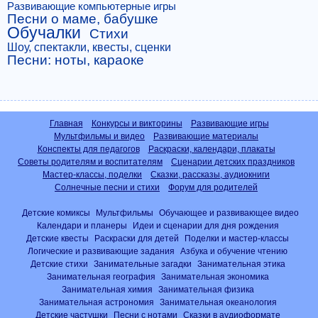
Развивающие компьютерные игры
Песни о маме, бабушке
Обучалки
Стихи
Шоу, спектакли, квесты, сценки
Песни: ноты, караоке
Главная
Конкурсы и викторины
Развивающие игры
Мультфильмы и видео
Развивающие материалы
Конспекты для педагогов
Раскраски, календари, плакаты
Советы родителям и воспитателям
Сценарии детских праздников
Мастер-классы, поделки
Сказки, рассказы, аудиокниги
Солнечные песни и стихи
Форум для родителей
Детские комиксы
Мультфильмы
Обучающее и развивающее видео
Календари и планеры
Идеи и сценарии для дня рождения
Детские квесты
Раскраски для детей
Поделки и мастер-классы
Логические и развивающие задания
Азбука и обучение чтению
Детские стихи
Занимательные загадки
Занимательная этика
Занимательная география
Занимательная экономика
Занимательная химия
Занимательная физика
Занимательная астрономия
Занимательная океанология
Детские частушки
Песни с нотами
Сказки в аудиоформате