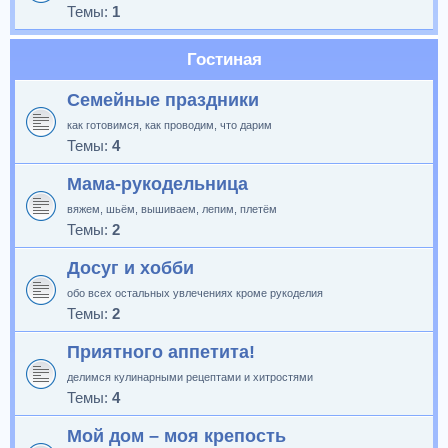
Темы:
1
Гостиная
Семейные праздники
как готовимся, как проводим, что дарим
Темы:
4
Мама-рукодельница
вяжем, шьём, вышиваем, лепим, плетём
Темы:
2
Досуг и хобби
обо всех остальных увлечениях кроме рукоделия
Темы:
2
Приятного аппетита!
делимся кулинарными рецептами и хитростями
Темы:
4
Мой дом – моя крепость