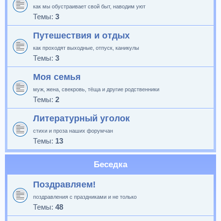
как мы обустраивает свой быт, наводим уют
Темы:
3
Путешествия и отдых
как проходят выходные, отпуск, каникулы
Темы:
3
Моя семья
муж, жена, свекровь, тёща и другие родственники
Темы:
2
Литературный уголок
стихи и проза наших форумчан
Темы:
13
Беседка
Поздравляем!
поздравления с праздниками и не только
Темы:
48