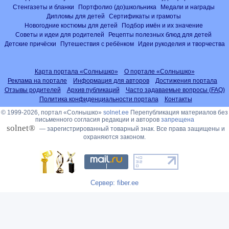
Стенгазеты и бланки
Портфолио (до)школьника
Медали и награды
Дипломы для детей
Сертификаты и грамоты
Новогодние костюмы для детей
Подбор имён и их значение
Советы и идеи для родителей
Рецепты полезных блюд для детей
Детские причёски
Путешествия с ребёнком
Идеи рукоделия и творчества
Карта портала «Солнышко»
О портале «Солнышко»
Реклама на портале
Информация для авторов
Достижения портала
Отзывы родителей
Архив публикаций
Часто задаваемые вопросы (FAQ)
Политика конфиденциальности портала
Контакты
© 1999-2026, портал «Солнышко»
solnet.ee
Перепубликация материалов без
письменного согласия редакции и авторов
запрещена
solnet®
— зарегистрированный товарный знак. Все права защищены и
охраняются законом.
Сервер: fiber.ee