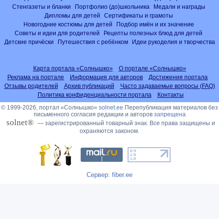
Стенгазеты и бланки
Портфолио (до)школьника
Медали и награды
Дипломы для детей
Сертификаты и грамоты
Новогодние костюмы для детей
Подбор имён и их значение
Советы и идеи для родителей
Рецепты полезных блюд для детей
Детские причёски
Путешествия с ребёнком
Идеи рукоделия и творчества
Карта портала «Солнышко»
О портале «Солнышко»
Реклама на портале
Информация для авторов
Достижения портала
Отзывы родителей
Архив публикаций
Часто задаваемые вопросы (FAQ)
Политика конфиденциальности портала
Контакты
© 1999-2026, портал «Солнышко»
solnet.ee
Перепубликация материалов без
письменного согласия редакции и авторов
запрещена
solnet®
— зарегистрированный товарный знак. Все права защищены и
охраняются законом.
Сервер: fiber.ee