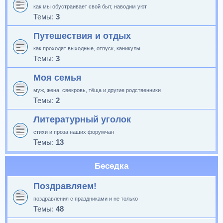
как мы обустраивает свой быт, наводим уют
Темы:
3
Путешествия и отдых
как проходят выходные, отпуск, каникулы
Темы:
3
Моя семья
муж, жена, свекровь, тёща и другие родственники
Темы:
2
Литературный уголок
стихи и проза наших форумчан
Темы:
13
Беседка
Поздравляем!
поздравления с праздниками и не только
Темы:
48