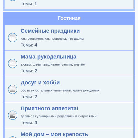
Темы:
1
Гостиная
Семейные праздники
как готовимся, как проводим, что дарим
Темы:
4
Мама-рукодельница
вяжем, шьём, вышиваем, лепим, плетём
Темы:
2
Досуг и хобби
обо всех остальных увлечениях кроме рукоделия
Темы:
2
Приятного аппетита!
делимся кулинарными рецептами и хитростями
Темы:
4
Мой дом – моя крепость