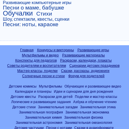
Развивающие компьютерные игры
Песни о маме, бабушке
Обучалки
Стихи
Шоу, спектакли, квесты, сценки
Песни: ноты, караоке
Главная
Конкурсы и викторины
Развивающие игры
Мультфильмы и видео
Развивающие материалы
Конспекты для педагогов
Раскраски, календари, плакаты
Советы родителям и воспитателям
Сценарии детских праздников
Мастер-классы, поделки
Сказки, рассказы, аудиокниги
Солнечные песни и стихи
Форум для родителей
Детские комиксы
Мультфильмы
Обучающее и развивающее видео
Календари и планеры
Идеи и сценарии для дня рождения
Детские квесты
Раскраски для детей
Поделки и мастер-классы
Логические и развивающие задания
Азбука и обучение чтению
Детские стихи
Занимательные загадки
Занимательная этика
Занимательная география
Занимательная экономика
Занимательная химия
Занимательная физика
Занимательная астрономия
Занимательная океанология
Детские частушки
Песни с нотами
Сказки в аудиоформате