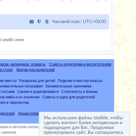
б
с
щ
о
е
о
н
Часовой пояс:
UTC+03:00
б
и
щ
ю
е
© phpBB Limited
н
и
ю
раски, календари, плакаты
Советы родителям и воспитателям
и стихи
Форум для родителей
ие квесты
Раскраски для детей
Поделки и мастер-классы
анимательная география
Занимательная экономика
с нотами
Сказки в аудиоформате
Стенгазеты и бланки
ор имён и их значение
Советы и идеи для родителей
лия и творчества
дителей
Архив публикаций
Часто задаваемые вопросы (FAQ)
Мы используем файлы cookie, чтобы
сделать контент более интересным и
подходящим для Вас. Продолжая
акции и авторов
запрещена
просматривать сайт, Вы соглашаетесь
 законом.