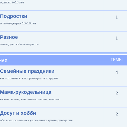
о детях 7–13 лет
Подростки
1
о тинейджерах 13–18 лет
Разное
1
темы для любого возраста
ТЕМЫ
НАЯ
Семейные праздники
4
как готовимся, как проводим, что дарим
Мама-рукодельница
2
вяжем, шьём, вышиваем, лепим, плетём
Досуг и хобби
2
обо всех остальных увлечениях кроме рукоделия