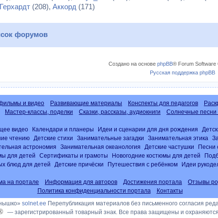
Герхардт
(208),
Аккорд
(171)
сок форумов
Создано на основе
phpBB
® Forum Software 
Русская поддержка phpBB
фильмы и видео
Развивающие материалы
Конспекты для педагогов
Раск
Мастер-классы, поделки
Сказки, рассказы, аудиокниги
Солнечные песни 
щее видео
Календари и планеры
Идеи и сценарии для дня рождения
Детск
ние чтению
Детские стихи
Занимательные загадки
Занимательная этика
З
тельная астрономия
Занимательная океанология
Детские частушки
Песни 
ы для детей
Сертификаты и грамоты
Новогодние костюмы для детей
Подб
х блюд для детей
Детские причёски
Путешествия с ребёнком
Идеи рукоде
ма на портале
Информация для авторов
Достижения портала
Отзывы ро
Политика конфиденциальности портала
Контакты
лнышко»
solnet.ee
Перепубликация материалов без письменного согласия ред
®
— зарегистрированный товарный знак. Все права защищены и охраняются