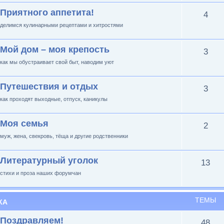
Приятного аппетита!
4
делимся кулинарными рецептами и хитростями
Мой дом – моя крепость
3
как мы обустраивает свой быт, наводим уют
Путешествия и отдых
3
как проходят выходные, отпуск, каникулы
Моя семья
2
муж, жена, свекровь, тёща и другие родственники
Литературный уголок
13
стихи и проза наших форумчан
ТЕМЫ
КА
Поздравляем!
48