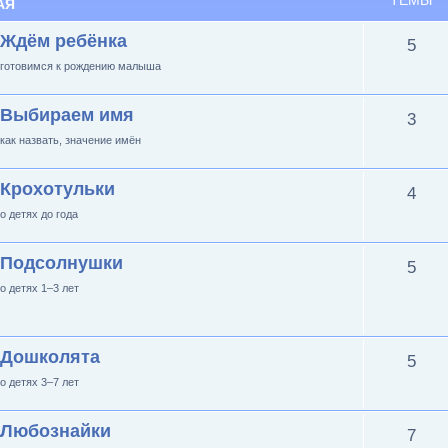
ТЕМЫ
АЯ
Ждём ребёнка
5
готовимся к рождению малыша
Выбираем имя
3
как назвать, значение имён
Крохотульки
4
о детях до года
Подсолнушки
5
о детях 1–3 лет
Дошколята
5
о детях 3–7 лет
Любознайки
7