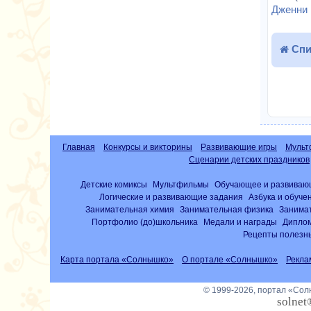
Дженни 
Спи
Главная
Конкурсы и викторины
Развивающие игры
Мульт
Сценарии детских праздников
Детские комиксы
Мультфильмы
Обучающее и развиваю
Логические и развивающие задания
Азбука и обуче
Занимательная химия
Занимательная физика
Занима
Портфолио (до)школьника
Медали и награды
Диплом
Рецепты полезны
Карта портала «Солнышко»
О портале «Солнышко»
Рекла
© 1999-2026, портал «Со
solnet