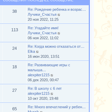
СООБЩЕНИЯ
ПОСЛЕДНЕЕ СООБЩЕНИЕ
д
о
н
с
й
н
о
и
л
т
Re: Рождение ребенка и возрас…
е
б
38
ю
е
и
П
Лучики_Счастья
м
щ
д
к
е
20 ноя 2022, 11:25
у
е
н
п
р
с
н
Re: Угадайте имя!
е
о
е
113
о
и
П
Лучики_Счастья
м
с
й
о
ю
е
06 ноя 2022, 11:02
у
л
т
б
р
с
е
и
щ
Re: Когда можно отказаться от…
е
24
о
д
к
е
П
Elka
й
о
н
п
н
е
16 июн 2020, 13:51
т
б
е
о
и
р
и
щ
м
с
Re: Развивающие игры с
ю
е
18
к
е
у
л
малыша…
й
п
н
с
е
П
alexpiter1215
т
о
и
о
д
е
06 дек 2020, 00:47
и
с
ю
о
н
р
к
л
Re: В школу с 6 лет
б
е
е
27
п
е
П
alexpiter1215
щ
м
й
о
д
е
10 окт 2020, 19:48
е
у
т
с
н
р
н
с
и
л
Re: Много впечатлений у ребен…
е
е
65
и
о
к
е
П
Murzik