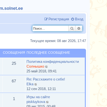
.solnet.ee
Регистрация
Вход
Поиск
Расширенный п
Текущее время: 08 авг 2026, 17:47
СООБЩЕНИЯ
ПОСЛЕДНЕЕ СООБЩЕНИЕ
Политика конфиденциальности
25
П
Солнышко
е
25 май 2018, 09:41
р
Re: Расскажите о себе!
е
67
П
Elka
й
е
12 сен 2018, 12:11
т
р
и
Игры на сайте
е
1
к
П
piskluykova
й
п
е
09 авг 2015, 00:48