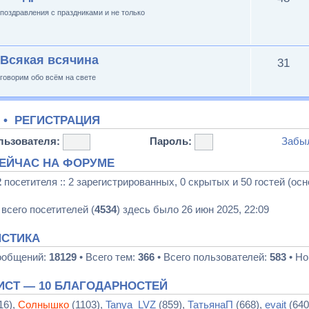
поздравления с праздниками и не только
Всякая всячина
31
говорим обо всём на свете
•
РЕГИСТРАЦИЯ
льзователя:
Пароль:
Забы
СЕЙЧАС НА ФОРУМЕ
2
посетителя :: 2 зарегистрированных, 0 скрытых и 50 гостей (ос
всего посетителей (
4534
) здесь было 26 июн 2025, 22:09
ИСТИКА
ообщений:
18129
• Всего тем:
366
• Всего пользователей:
583
• Но
ИСТ — 10 БЛАГОДАРНОСТЕЙ
16),
Солнышко
(1103),
Tanya_LVZ
(859),
ТатьянаП
(668),
evait
(640