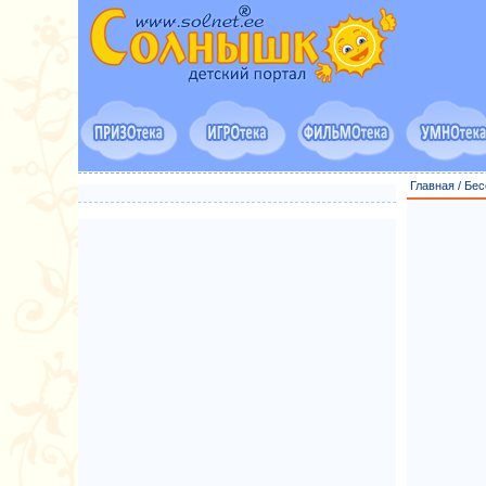
Главная
/
Бес