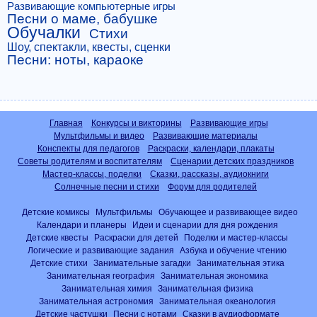
Развивающие компьютерные игры
Песни о маме, бабушке
Обучалки
Стихи
Шоу, спектакли, квесты, сценки
Песни: ноты, караоке
Главная
Конкурсы и викторины
Развивающие игры
Мультфильмы и видео
Развивающие материалы
Конспекты для педагогов
Раскраски, календари, плакаты
Советы родителям и воспитателям
Сценарии детских праздников
Мастер-классы, поделки
Сказки, рассказы, аудиокниги
Солнечные песни и стихи
Форум для родителей
Детские комиксы
Мультфильмы
Обучающее и развивающее видео
Календари и планеры
Идеи и сценарии для дня рождения
Детские квесты
Раскраски для детей
Поделки и мастер-классы
Логические и развивающие задания
Азбука и обучение чтению
Детские стихи
Занимательные загадки
Занимательная этика
Занимательная география
Занимательная экономика
Занимательная химия
Занимательная физика
Занимательная астрономия
Занимательная океанология
Детские частушки
Песни с нотами
Сказки в аудиоформате