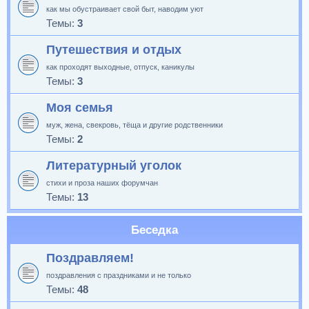
как мы обустраивает свой быт, наводим уют
Темы:
3
Путешествия и отдых
как проходят выходные, отпуск, каникулы
Темы:
3
Моя семья
муж, жена, свекровь, тёща и другие родственники
Темы:
2
Литературный уголок
стихи и проза наших форумчан
Темы:
13
Беседка
Поздравляем!
поздравления с праздниками и не только
Темы:
48