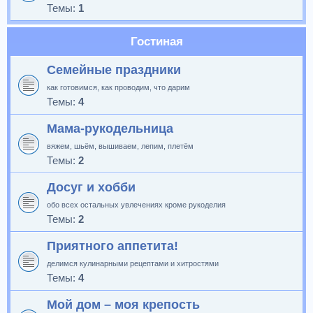
Темы:
1
Гостиная
Семейные праздники
как готовимся, как проводим, что дарим
Темы:
4
Мама-рукодельница
вяжем, шьём, вышиваем, лепим, плетём
Темы:
2
Досуг и хобби
обо всех остальных увлечениях кроме рукоделия
Темы:
2
Приятного аппетита!
делимся кулинарными рецептами и хитростями
Темы:
4
Мой дом – моя крепость