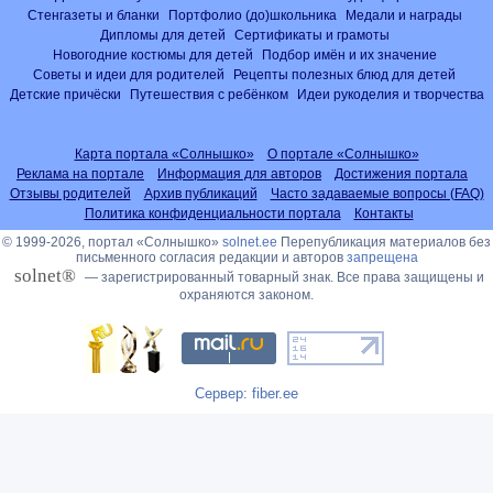
Стенгазеты и бланки
Портфолио (до)школьника
Медали и награды
Дипломы для детей
Сертификаты и грамоты
Новогодние костюмы для детей
Подбор имён и их значение
Советы и идеи для родителей
Рецепты полезных блюд для детей
Детские причёски
Путешествия с ребёнком
Идеи рукоделия и творчества
Карта портала «Солнышко»
О портале «Солнышко»
Реклама на портале
Информация для авторов
Достижения портала
Отзывы родителей
Архив публикаций
Часто задаваемые вопросы (FAQ)
Политика конфиденциальности портала
Контакты
© 1999-2026, портал «Солнышко»
solnet.ee
Перепубликация материалов без
письменного согласия редакции и авторов
запрещена
solnet®
— зарегистрированный товарный знак. Все права защищены и
охраняются законом.
Сервер: fiber.ee