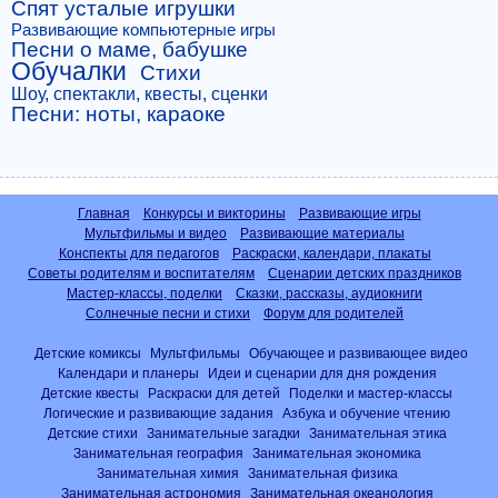
Спят усталые игрушки
Развивающие компьютерные игры
Песни о маме, бабушке
Обучалки
Стихи
Шоу, спектакли, квесты, сценки
Песни: ноты, караоке
Главная
Конкурсы и викторины
Развивающие игры
Мультфильмы и видео
Развивающие материалы
Конспекты для педагогов
Раскраски, календари, плакаты
Советы родителям и воспитателям
Сценарии детских праздников
Мастер-классы, поделки
Сказки, рассказы, аудиокниги
Солнечные песни и стихи
Форум для родителей
Детские комиксы
Мультфильмы
Обучающее и развивающее видео
Календари и планеры
Идеи и сценарии для дня рождения
Детские квесты
Раскраски для детей
Поделки и мастер-классы
Логические и развивающие задания
Азбука и обучение чтению
Детские стихи
Занимательные загадки
Занимательная этика
Занимательная география
Занимательная экономика
Занимательная химия
Занимательная физика
Занимательная астрономия
Занимательная океанология