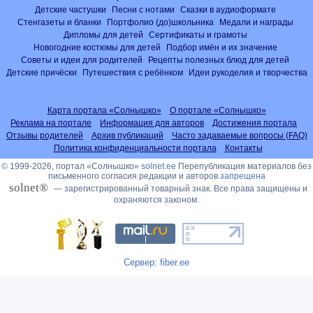
Детские частушки
Песни с нотами
Сказки в аудиоформате
Стенгазеты и бланки
Портфолио (до)школьника
Медали и награды
Дипломы для детей
Сертификаты и грамоты
Новогодние костюмы для детей
Подбор имён и их значение
Советы и идеи для родителей
Рецепты полезных блюд для детей
Детские причёски
Путешествия с ребёнком
Идеи рукоделия и творчества
Карта портала «Солнышко»
О портале «Солнышко»
Реклама на портале
Информация для авторов
Достижения портала
Отзывы родителей
Архив публикаций
Часто задаваемые вопросы (FAQ)
Политика конфиденциальности портала
Контакты
© 1999-2026, портал «Солнышко»
solnet.ee
Перепубликация материалов без
письменного согласия редакции и авторов
запрещена
solnet®
— зарегистрированный товарный знак. Все права защищены и
охраняются законом.
Сервер: fiber.ee