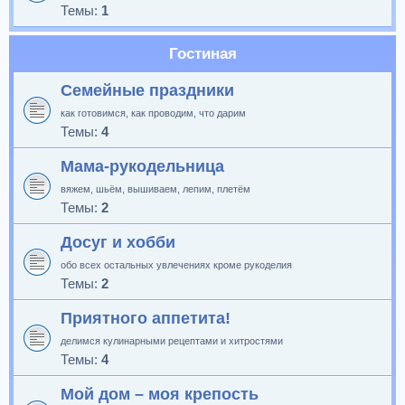
Темы:
1
Гостиная
Семейные праздники
как готовимся, как проводим, что дарим
Темы:
4
Мама-рукодельница
вяжем, шьём, вышиваем, лепим, плетём
Темы:
2
Досуг и хобби
обо всех остальных увлечениях кроме рукоделия
Темы:
2
Приятного аппетита!
делимся кулинарными рецептами и хитростями
Темы:
4
Мой дом – моя крепость