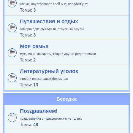
как мы обустраивает свой быт, наводим уют
Темы:
3
Путешествия и отдых
как проходят выходные, отпуск, каникулы
Темы:
3
Моя семья
муж, жена, свекровь, тёща и другие родственники
Темы:
2
Литературный уголок
стихи и проза наших форумчан
Темы:
13
Беседка
Поздравляем!
поздравления с праздниками и не только
Темы:
48