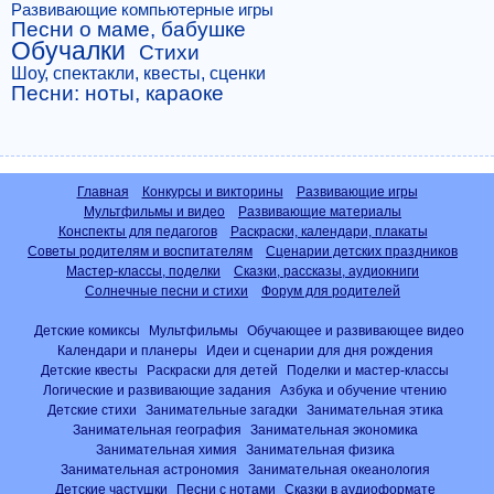
Развивающие компьютерные игры
Песни о маме, бабушке
Обучалки
Стихи
Шоу, спектакли, квесты, сценки
Песни: ноты, караоке
Главная
Конкурсы и викторины
Развивающие игры
Мультфильмы и видео
Развивающие материалы
Конспекты для педагогов
Раскраски, календари, плакаты
Советы родителям и воспитателям
Сценарии детских праздников
Мастер-классы, поделки
Сказки, рассказы, аудиокниги
Солнечные песни и стихи
Форум для родителей
Детские комиксы
Мультфильмы
Обучающее и развивающее видео
Календари и планеры
Идеи и сценарии для дня рождения
Детские квесты
Раскраски для детей
Поделки и мастер-классы
Логические и развивающие задания
Азбука и обучение чтению
Детские стихи
Занимательные загадки
Занимательная этика
Занимательная география
Занимательная экономика
Занимательная химия
Занимательная физика
Занимательная астрономия
Занимательная океанология
Детские частушки
Песни с нотами
Сказки в аудиоформате