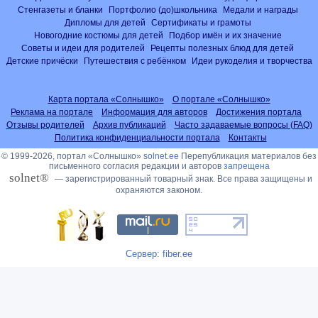
Стенгазеты и бланки
Портфолио (до)школьника
Медали и награды
Дипломы для детей
Сертификаты и грамоты
Новогодние костюмы для детей
Подбор имён и их значение
Советы и идеи для родителей
Рецепты полезных блюд для детей
Детские причёски
Путешествия с ребёнком
Идеи рукоделия и творчества
Карта портала «Солнышко»
О портале «Солнышко»
Реклама на портале
Информация для авторов
Достижения портала
Отзывы родителей
Архив публикаций
Часто задаваемые вопросы (FAQ)
Политика конфиденциальности портала
Контакты
© 1999-2026, портал «Солнышко»
solnet.ee
Перепубликация материалов без
письменного согласия редакции и авторов
запрещена
solnet®
— зарегистрированный товарный знак. Все права защищены и
охраняются законом.
Сервер: fiber.ee