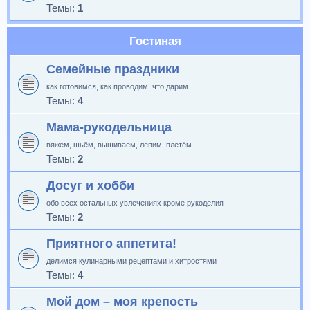
Темы:
1
Гостиная
Семейные праздники
как готовимся, как проводим, что дарим
Темы:
4
Мама-рукодельница
вяжем, шьём, вышиваем, лепим, плетём
Темы:
2
Досуг и хобби
обо всех остальных увлечениях кроме рукоделия
Темы:
2
Приятного аппетита!
делимся кулинарными рецептами и хитростями
Темы:
4
Мой дом – моя крепость