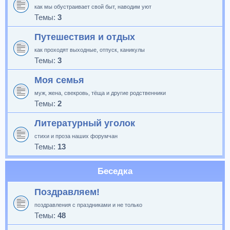
как мы обустраивает свой быт, наводим уют
Темы:
3
Путешествия и отдых
как проходят выходные, отпуск, каникулы
Темы:
3
Моя семья
муж, жена, свекровь, тёща и другие родственники
Темы:
2
Литературный уголок
стихи и проза наших форумчан
Темы:
13
Беседка
Поздравляем!
поздравления с праздниками и не только
Темы:
48