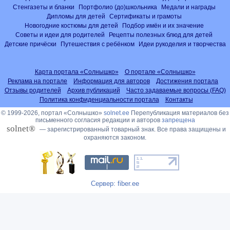
Стенгазеты и бланки
Портфолио (до)школьника
Медали и награды
Дипломы для детей
Сертификаты и грамоты
Новогодние костюмы для детей
Подбор имён и их значение
Советы и идеи для родителей
Рецепты полезных блюд для детей
Детские причёски
Путешествия с ребёнком
Идеи рукоделия и творчества
Карта портала «Солнышко»
О портале «Солнышко»
Реклама на портале
Информация для авторов
Достижения портала
Отзывы родителей
Архив публикаций
Часто задаваемые вопросы (FAQ)
Политика конфиденциальности портала
Контакты
© 1999-2026, портал «Солнышко»
solnet.ee
Перепубликация материалов без
письменного согласия редакции и авторов
запрещена
solnet®
— зарегистрированный товарный знак. Все права защищены и
охраняются законом.
Сервер: fiber.ee