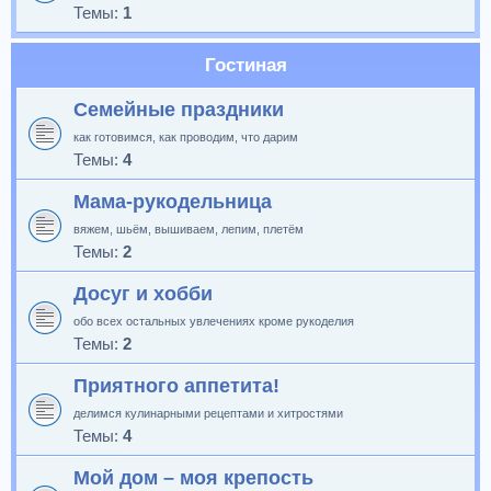
Темы:
1
Гостиная
Семейные праздники
как готовимся, как проводим, что дарим
Темы:
4
Мама-рукодельница
вяжем, шьём, вышиваем, лепим, плетём
Темы:
2
Досуг и хобби
обо всех остальных увлечениях кроме рукоделия
Темы:
2
Приятного аппетита!
делимся кулинарными рецептами и хитростями
Темы:
4
Мой дом – моя крепость