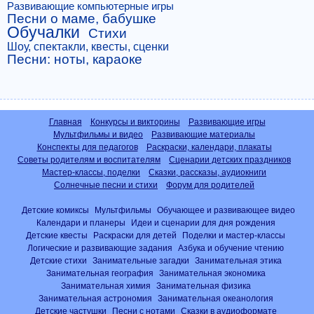
Развивающие компьютерные игры
Песни о маме, бабушке
Обучалки
Стихи
Шоу, спектакли, квесты, сценки
Песни: ноты, караоке
Главная
Конкурсы и викторины
Развивающие игры
Мультфильмы и видео
Развивающие материалы
Конспекты для педагогов
Раскраски, календари, плакаты
Советы родителям и воспитателям
Сценарии детских праздников
Мастер-классы, поделки
Сказки, рассказы, аудиокниги
Солнечные песни и стихи
Форум для родителей
Детские комиксы
Мультфильмы
Обучающее и развивающее видео
Календари и планеры
Идеи и сценарии для дня рождения
Детские квесты
Раскраски для детей
Поделки и мастер-классы
Логические и развивающие задания
Азбука и обучение чтению
Детские стихи
Занимательные загадки
Занимательная этика
Занимательная география
Занимательная экономика
Занимательная химия
Занимательная физика
Занимательная астрономия
Занимательная океанология
Детские частушки
Песни с нотами
Сказки в аудиоформате