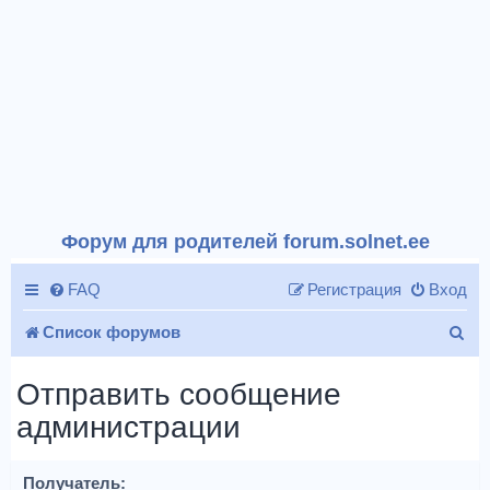
Форум для родителей forum.solnet.ee
FAQ
Регистрация
Вход
П
Список форумов
о
Отправить сообщение
и
администрации
с
к
Получатель: