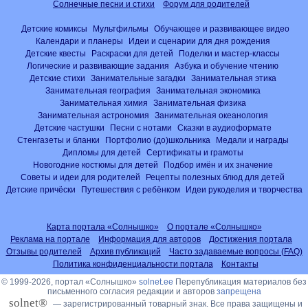
Солнечные песни и стихи
Форум для родителей
Детские комиксы
Мультфильмы
Обучающее и развивающее видео
Календари и планеры
Идеи и сценарии для дня рождения
Детские квесты
Раскраски для детей
Поделки и мастер-классы
Логические и развивающие задания
Азбука и обучение чтению
Детские стихи
Занимательные загадки
Занимательная этика
Занимательная география
Занимательная экономика
Занимательная химия
Занимательная физика
Занимательная астрономия
Занимательная океанология
Детские частушки
Песни с нотами
Сказки в аудиоформате
Стенгазеты и бланки
Портфолио (до)школьника
Медали и награды
Дипломы для детей
Сертификаты и грамоты
Новогодние костюмы для детей
Подбор имён и их значение
Советы и идеи для родителей
Рецепты полезных блюд для детей
Детские причёски
Путешествия с ребёнком
Идеи рукоделия и творчества
Карта портала «Солнышко»
О портале «Солнышко»
Реклама на портале
Информация для авторов
Достижения портала
Отзывы родителей
Архив публикаций
Часто задаваемые вопросы (FAQ)
Политика конфиденциальности портала
Контакты
© 1999-2026, портал «Солнышко»
solnet.ee
Перепубликация материалов без
письменного согласия редакции и авторов
запрещена
solnet®
— зарегистрированный товарный знак. Все права защищены и