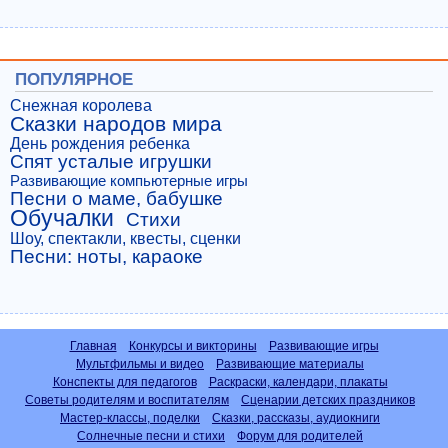
ПОПУЛЯРНОЕ
Снежная королева
Сказки народов мира
День рождения ребенка
Спят усталые игрушки
Развивающие компьютерные игры
Песни о маме, бабушке
Обучалки
Стихи
Шоу, спектакли, квесты, сценки
Песни: ноты, караоке
Главная
Конкурсы и викторины
Развивающие игры
Мультфильмы и видео
Развивающие материалы
Конспекты для педагогов
Раскраски, календари, плакаты
Советы родителям и воспитателям
Сценарии детских праздников
Мастер-классы, поделки
Сказки, рассказы, аудиокниги
Солнечные песни и стихи
Форум для родителей