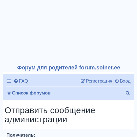
Форум для родителей forum.solnet.ee
FAQ
Регистрация
Вход
П
Список форумов
о
Отправить сообщение
и
администрации
с
к
Получатель: