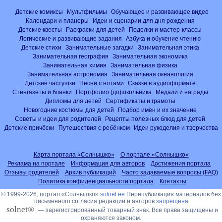
Детские комиксы
Мультфильмы
Обучающее и развивающее видео
Календари и планеры
Идеи и сценарии для дня рождения
Детские квесты
Раскраски для детей
Поделки и мастер-классы
Логические и развивающие задания
Азбука и обучение чтению
Детские стихи
Занимательные загадки
Занимательная этика
Занимательная география
Занимательная экономика
Занимательная химия
Занимательная физика
Занимательная астрономия
Занимательная океанология
Детские частушки
Песни с нотами
Сказки в аудиоформате
Стенгазеты и бланки
Портфолио (до)школьника
Медали и награды
Дипломы для детей
Сертификаты и грамоты
Новогодние костюмы для детей
Подбор имён и их значение
Советы и идеи для родителей
Рецепты полезных блюд для детей
Детские причёски
Путешествия с ребёнком
Идеи рукоделия и творчества
Карта портала «Солнышко»
О портале «Солнышко»
Реклама на портале
Информация для авторов
Достижения портала
Отзывы родителей
Архив публикаций
Часто задаваемые вопросы (FAQ)
Политика конфиденциальности портала
Контакты
© 1999-2026, портал «Солнышко»
solnet.ee
Перепубликация материалов без
письменного согласия редакции и авторов
запрещена
solnet®
— зарегистрированный товарный знак. Все права защищены и
охраняются законом.