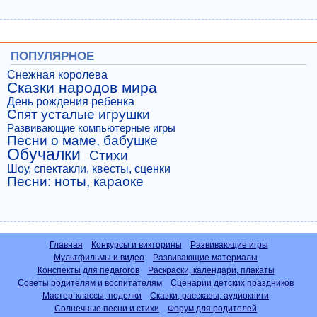
ПОПУЛЯРНОЕ
Снежная королева
Сказки народов мира
День рождения ребенка
Спят усталые игрушки
Развивающие компьютерные игры
Песни о маме, бабушке
Обучалки
Стихи
Шоу, спектакли, квесты, сценки
Песни: ноты, караоке
Главная
Конкурсы и викторины
Развивающие игры
Мультфильмы и видео
Развивающие материалы
Конспекты для педагогов
Раскраски, календари, плакаты
Советы родителям и воспитателям
Сценарии детских праздников
Мастер-классы, поделки
Сказки, рассказы, аудиокниги
Солнечные песни и стихи
Форум для родителей