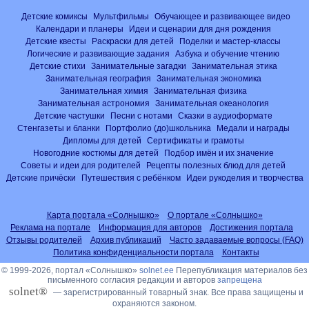
Детские комиксы
Мультфильмы
Обучающее и развивающее видео
Календари и планеры
Идеи и сценарии для дня рождения
Детские квесты
Раскраски для детей
Поделки и мастер-классы
Логические и развивающие задания
Азбука и обучение чтению
Детские стихи
Занимательные загадки
Занимательная этика
Занимательная география
Занимательная экономика
Занимательная химия
Занимательная физика
Занимательная астрономия
Занимательная океанология
Детские частушки
Песни с нотами
Сказки в аудиоформате
Стенгазеты и бланки
Портфолио (до)школьника
Медали и награды
Дипломы для детей
Сертификаты и грамоты
Новогодние костюмы для детей
Подбор имён и их значение
Советы и идеи для родителей
Рецепты полезных блюд для детей
Детские причёски
Путешествия с ребёнком
Идеи рукоделия и творчества
Карта портала «Солнышко»
О портале «Солнышко»
Реклама на портале
Информация для авторов
Достижения портала
Отзывы родителей
Архив публикаций
Часто задаваемые вопросы (FAQ)
Политика конфиденциальности портала
Контакты
© 1999-2026, портал «Солнышко»
solnet.ee
Перепубликация материалов без
письменного согласия редакции и авторов
запрещена
solnet®
— зарегистрированный товарный знак. Все права защищены и
охраняются законом.