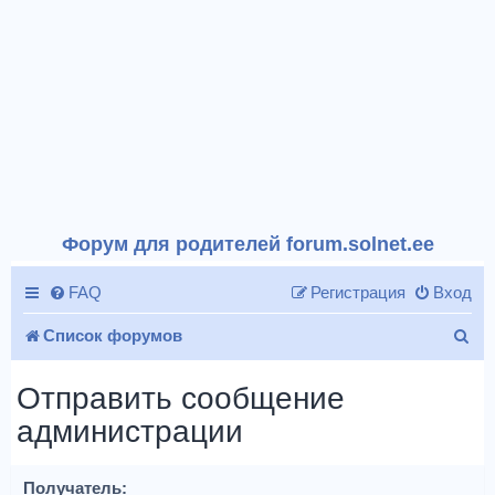
Форум для родителей forum.solnet.ee
FAQ
Регистрация
Вход
П
Список форумов
о
Отправить сообщение
и
администрации
с
к
Получатель: