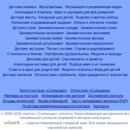
Детские комиксы
Мультфильмы
Обучающее и развивающее видео
Календари и планеры
Идеи и сценарии для дня рождения
Детские квесты
Раскраски для детей
Поделки и мастер-классы
Логические и развивающие задания
Азбука и обучение чтению
Детские стихи
Занимательные загадки
Занимательная этика
Занимательная география
Занимательная экономика
Занимательная химия
Занимательная физика
Занимательная астрономия
Занимательная океанология
Детские частушки
Песни с нотами
Сказки в аудиоформате
Стенгазеты и бланки
Портфолио (до)школьника
Медали и награды
Дипломы для детей
Сертификаты и грамоты
Новогодние костюмы для детей
Подбор имён и их значение
Советы и идеи для родителей
Рецепты полезных блюд для детей
Детские причёски
Путешествия с ребёнком
Идеи рукоделия и творчества
Карта портала «Солнышко»
О портале «Солнышко»
Реклама на портале
Информация для авторов
Достижения портала
Отзывы родителей
Архив публикаций
Часто задаваемые вопросы (FAQ)
Политика конфиденциальности портала
Контакты
© 1999-2026, портал «Солнышко»
solnet.ee
Перепубликация материалов без
письменного согласия редакции и авторов
запрещена
solnet®
— зарегистрированный товарный знак. Все права защищены и
охраняются законом.