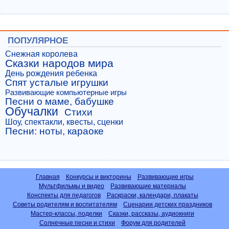
ПОПУЛЯРНОЕ
Снежная королева
Сказки народов мира
День рождения ребенка
Спят усталые игрушки
Развивающие компьютерные игры
Песни о маме, бабушке
Обучалки
Стихи
Шоу, спектакли, квесты, сценки
Песни: ноты, караоке
Главная
Конкурсы и викторины
Развивающие игры
Мультфильмы и видео
Развивающие материалы
Конспекты для педагогов
Раскраски, календари, плакаты
Советы родителям и воспитателям
Сценарии детских праздников
Мастер-классы, поделки
Сказки, рассказы, аудиокниги
Солнечные песни и стихи
Форум для родителей