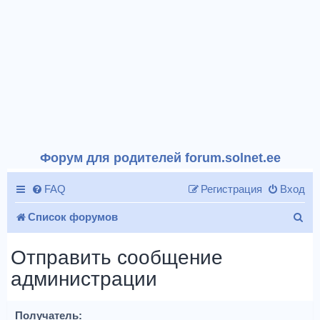
Форум для родителей forum.solnet.ee
FAQ
Регистрация
Вход
П
Список форумов
о
Отправить сообщение
и
администрации
с
к
Получатель: