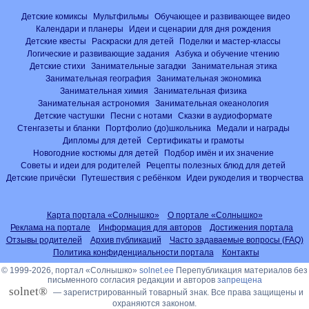
Детские комиксы
Мультфильмы
Обучающее и развивающее видео
Календари и планеры
Идеи и сценарии для дня рождения
Детские квесты
Раскраски для детей
Поделки и мастер-классы
Логические и развивающие задания
Азбука и обучение чтению
Детские стихи
Занимательные загадки
Занимательная этика
Занимательная география
Занимательная экономика
Занимательная химия
Занимательная физика
Занимательная астрономия
Занимательная океанология
Детские частушки
Песни с нотами
Сказки в аудиоформате
Стенгазеты и бланки
Портфолио (до)школьника
Медали и награды
Дипломы для детей
Сертификаты и грамоты
Новогодние костюмы для детей
Подбор имён и их значение
Советы и идеи для родителей
Рецепты полезных блюд для детей
Детские причёски
Путешествия с ребёнком
Идеи рукоделия и творчества
Карта портала «Солнышко»
О портале «Солнышко»
Реклама на портале
Информация для авторов
Достижения портала
Отзывы родителей
Архив публикаций
Часто задаваемые вопросы (FAQ)
Политика конфиденциальности портала
Контакты
© 1999-2026, портал «Солнышко»
solnet.ee
Перепубликация материалов без
письменного согласия редакции и авторов
запрещена
solnet®
— зарегистрированный товарный знак. Все права защищены и
охраняются законом.