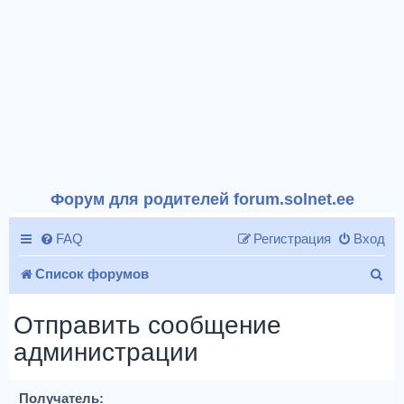
Форум для родителей forum.solnet.ee
FAQ
Регистрация
Вход
П
Список форумов
о
Отправить сообщение
и
администрации
с
к
Получатель: