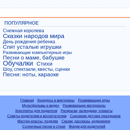
ПОПУЛЯРНОЕ
Снежная королева
Сказки народов мира
День рождения ребенка
Спят усталые игрушки
Развивающие компьютерные игры
Песни о маме, бабушке
Обучалки
Стихи
Шоу, спектакли, квесты, сценки
Песни: ноты, караоке
Главная
Конкурсы и викторины
Развивающие игры
Мультфильмы и видео
Развивающие материалы
Конспекты для педагогов
Раскраски, календари, плакаты
Советы родителям и воспитателям
Сценарии детских праздников
Мастер-классы, поделки
Сказки, рассказы, аудиокниги
Солнечные песни и стихи
Форум для родителей