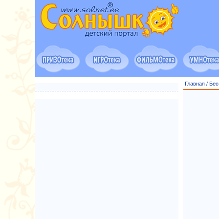
Главная
/
Бес