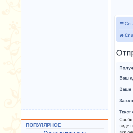
Ссы
Спи
Отп
Получ
Ваш а
Ваше 
Загол
Текст
Сообщ
ПОПУЛЯРНОЕ
виде п
включа
Снежная королева