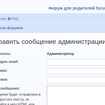
Форум для родителей forum
лки
FAQ
сок форумов
равить сообщение администраци
атель:
Администратор
дрес email:
имя:
овок:
 сообщения:
ение будет отправлено в
ростого текста, не
йте в него HTML или