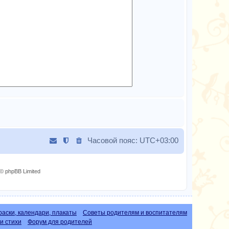
Часовой пояс:
UTC+03:00
© phpBB Limited
раски, календари, плакаты
Советы родителям и воспитателям
и стихи
Форум для родителей