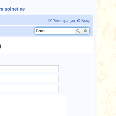
.solnet.ee
Регистрация
Вход
Поиск
Расширенный п
и