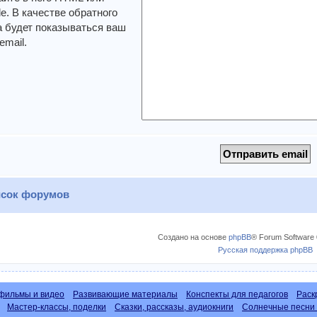
. В качестве обратного
 будет показываться ваш
email.
сок форумов
Создано на основе
phpBB
® Forum Software 
Русская поддержка phpBB
фильмы и видео
Развивающие материалы
Конспекты для педагогов
Раск
Мастер-классы, поделки
Сказки, рассказы, аудиокниги
Солнечные песни 