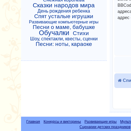
Сказки народов мира
BBCode
День рождения ребенка
адреса
Спят усталые игрушки
адрес 
Развивающие компьютерные игры
Песни о маме, бабушке
Обучалки
Стихи
Шоу, спектакли, квесты, сценки
Песни: ноты, караоке
Спи
Главная
Конкурсы и викторины
Развивающие игры
Мульт
Сценарии детских праздников