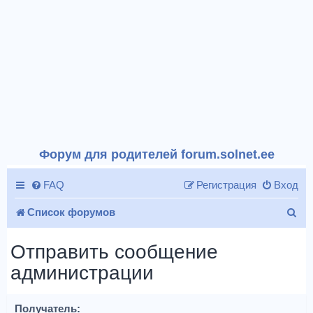
Форум для родителей forum.solnet.ee
FAQ
Регистрация
Вход
П
Список форумов
о
Отправить сообщение
и
администрации
с
к
Получатель: