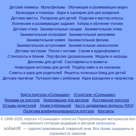
Детские комиксы
Мультфильмы
Обучающее и развивающее видео
Календари и планеры
Идеи и сценарии для дня рождения
Детские квесты
Раскраски для детей
Поделки и мастер-классы
Логические и развивающие задания
Азбука и обучение чтению
Детские стихи
Занимательные загадки
Занимательная этика
Занимательная география
Занимательная экономика
Занимательная химия
Занимательная физика
Занимательная астрономия
Занимательная океанология
Детские частушки
Песни с нотами
Сказки в аудиоформате
Стенгазеты и бланки
Портфолио (до)школьника
Медали и награды
Дипломы для детей
Сертификаты и грамоты
Новогодние костюмы для детей
Подбор имён и их значение
Советы и идеи для родителей
Рецепты полезных блюд для детей
Детские причёски
Путешествия с ребёнком
Идеи рукоделия и творчества
Карта портала «Солнышко»
О портале «Солнышко»
Реклама на портале
Информация для авторов
Достижения портала
Отзывы родителей
Архив публикаций
Часто задаваемые вопросы (FAQ)
Политика конфиденциальности портала
Контакты
© 1999-2026, портал «Солнышко»
solnet.ee
Перепубликация материалов без
письменного согласия редакции и авторов
запрещена
solnet®
— зарегистрированный товарный знак. Все права защищены и
охраняются законом.