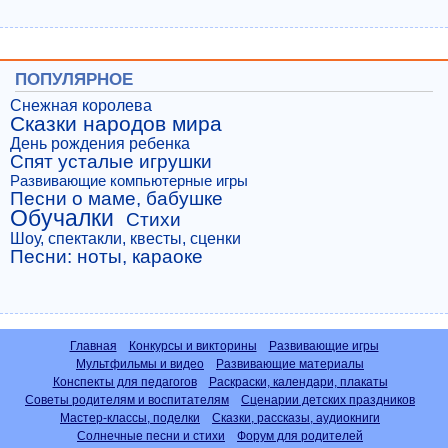
ПОПУЛЯРНОЕ
Снежная королева
Сказки народов мира
День рождения ребенка
Спят усталые игрушки
Развивающие компьютерные игры
Песни о маме, бабушке
Обучалки
Стихи
Шоу, спектакли, квесты, сценки
Песни: ноты, караоке
Главная
Конкурсы и викторины
Развивающие игры
Мультфильмы и видео
Развивающие материалы
Конспекты для педагогов
Раскраски, календари, плакаты
Советы родителям и воспитателям
Сценарии детских праздников
Мастер-классы, поделки
Сказки, рассказы, аудиокниги
Солнечные песни и стихи
Форум для родителей