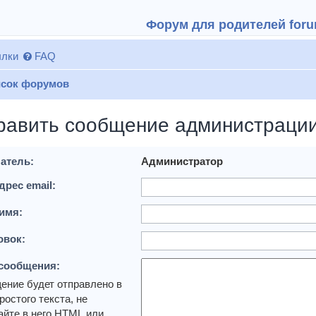
Форум для родителей forum
лки
FAQ
сок форумов
равить сообщение администраци
атель:
Администратор
дрес email:
имя:
овок:
 сообщения:
ение будет отправлено в
ростого текста, не
йте в него HTML или