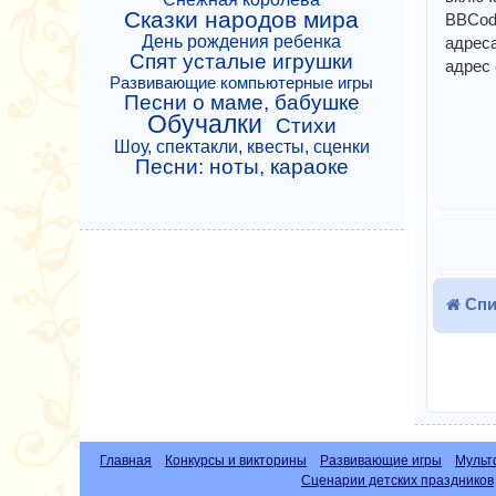
Сказки народов мира
BBCode
День рождения ребенка
адреса
Спят усталые игрушки
адрес 
Развивающие компьютерные игры
Песни о маме, бабушке
Обучалки
Стихи
Шоу, спектакли, квесты, сценки
Песни: ноты, караоке
Спи
Главная
Конкурсы и викторины
Развивающие игры
Мульт
Сценарии детских праздников