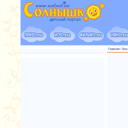
Главная
/
Бес