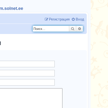
.solnet.ee
Регистрация
Вход
Поиск
Расширенный п
и