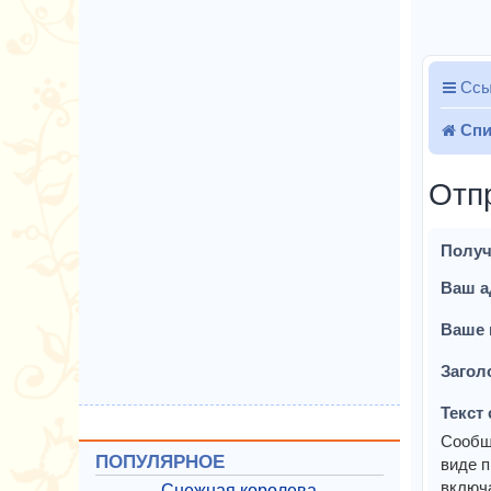
Ссы
Спи
Отп
Получ
Ваш а
Ваше 
Загол
Текст
Сообщ
ПОПУЛЯРНОЕ
виде п
включа
Снежная королева