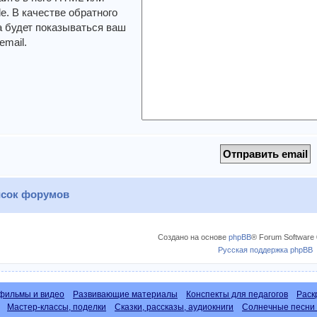
. В качестве обратного
 будет показываться ваш
email.
сок форумов
Создано на основе
phpBB
® Forum Software 
Русская поддержка phpBB
фильмы и видео
Развивающие материалы
Конспекты для педагогов
Раск
Мастер-классы, поделки
Сказки, рассказы, аудиокниги
Солнечные песни 