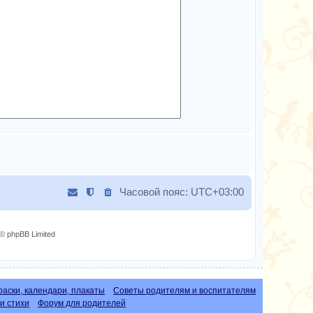
Часовой пояс:
UTC+03:00
© phpBB Limited
раски, календари, плакаты
Советы родителям и воспитателям
и стихи
Форум для родителей