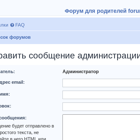
Форум для родителей forum
лки
FAQ
сок форумов
равить сообщение администраци
атель:
Администратор
дрес email:
имя:
овок:
 сообщения:
ение будет отправлено в
ростого текста, не
йте в него HTML или