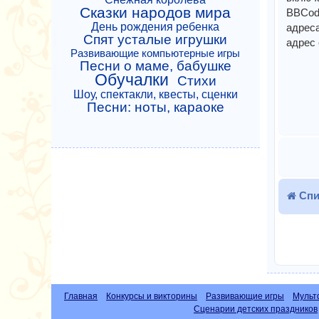
Сказки народов мира
BBCode
День рождения ребенка
адреса
Спят усталые игрушки
адрес 
Развивающие компьютерные игры
Песни о маме, бабушке
Обучалки
Стихи
Шоу, спектакли, квесты, сценки
Песни: ноты, караоке
Спи
Главная
Конкурсы и викторины
Развивающие игры
Мульт
Сценарии детских праздников