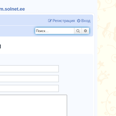
.solnet.ee
Регистрация
Вход
Поиск
Расширенный п
и