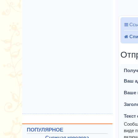
Ссы
Спи
Отп
Получ
Ваш а
Ваше 
Загол
Текст
Сообщ
ПОПУЛЯРНОЕ
виде п
включа
Снежная королева