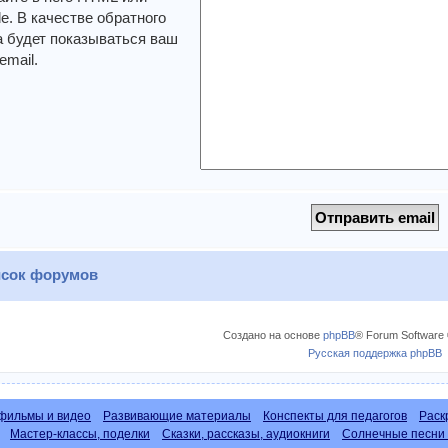
. В качестве обратного
 будет показываться ваш
email.
сок форумов
Создано на основе
phpBB
® Forum Software 
Русская поддержка phpBB
фильмы и видео
Развивающие материалы
Конспекты для педагогов
Раск
Мастер-классы, поделки
Сказки, рассказы, аудиокниги
Солнечные песни 