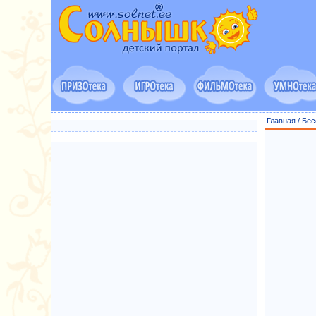
Главная
/
Бес