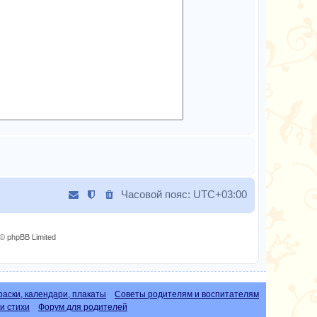
Часовой пояс:
UTC+03:00
© phpBB Limited
раски, календари, плакаты
Советы родителям и воспитателям
и стихи
Форум для родителей