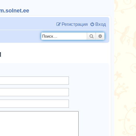
.solnet.ee
Регистрация
Вход
Поиск
Расширенный п
и