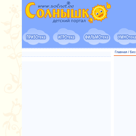
Главная
/
Бес