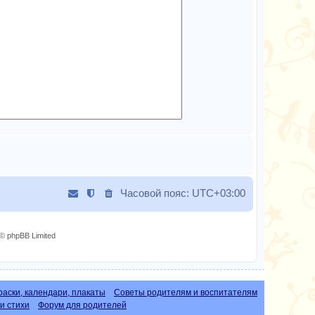
Часовой пояс:
UTC+03:00
© phpBB Limited
раски, календари, плакаты
Советы родителям и воспитателям
и стихи
Форум для родителей