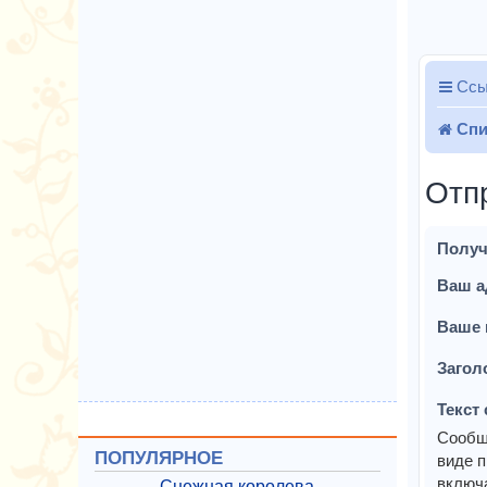
Ссы
Спи
Отп
Получ
Ваш а
Ваше 
Загол
Текст
Сообщ
ПОПУЛЯРНОЕ
виде п
включа
Снежная королева