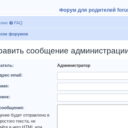
Форум для родителей forum
лки
FAQ
сок форумов
равить сообщение администраци
атель:
Администратор
дрес email:
имя:
овок:
 сообщения:
ение будет отправлено в
ростого текста, не
йте в него HTML или