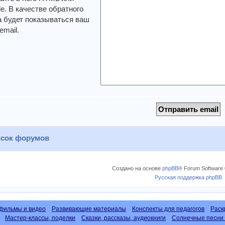
. В качестве обратного
 будет показываться ваш
email.
сок форумов
Создано на основе
phpBB
® Forum Software 
Русская поддержка phpBB
фильмы и видео
Развивающие материалы
Конспекты для педагогов
Раск
Мастер-классы, поделки
Сказки, рассказы, аудиокниги
Солнечные песни 