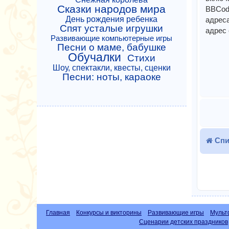
Сказки народов мира
BBCode
День рождения ребенка
адреса
Спят усталые игрушки
адрес 
Развивающие компьютерные игры
Песни о маме, бабушке
Обучалки
Стихи
Шоу, спектакли, квесты, сценки
Песни: ноты, караоке
Спи
Главная
Конкурсы и викторины
Развивающие игры
Мульт
Сценарии детских праздников