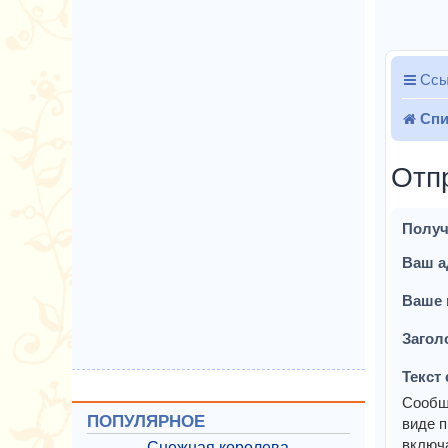
Ссы
Спи
Отп
Получ
Ваш а
Ваше 
Загол
Текст
Сообщ
ПОПУЛЯРНОЕ
виде п
включа
Снежная королева