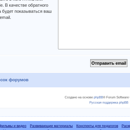
. В качестве обратного
 будет показываться ваш
email.
сок форумов
Создано на основе
phpBB
® Forum Software 
Русская поддержка phpBB
фильмы и видео
Развивающие материалы
Конспекты для педагогов
Раск