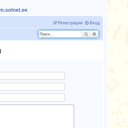
.solnet.ee
Регистрация
Вход
Поиск
Расширенный п
и