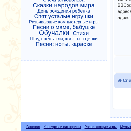
Сказки народов мира
BBCode
День рождения ребенка
адреса
Спят усталые игрушки
адрес 
Развивающие компьютерные игры
Песни о маме, бабушке
Обучалки
Стихи
Шоу, спектакли, квесты, сценки
Песни: ноты, караоке
Спи
Главная
Конкурсы и викторины
Развивающие игры
Мульт