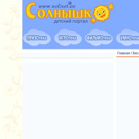
Главная
/
Бес