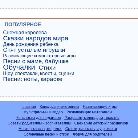
ПОПУЛЯРНОЕ
Снежная королева
Сказки народов мира
День рождения ребенка
Спят усталые игрушки
Развивающие компьютерные игры
Песни о маме, бабушке
Обучалки
Стихи
Шоу, спектакли, квесты, сценки
Песни: ноты, караоке
Главная
Конкурсы и викторины
Развивающие игры
Мультфильмы и видео
Развивающие материалы
Конспекты для педагогов
Раскраски, календари, плакаты
Советы родителям и воспитателям
Сценарии детских праздников
Мастер-классы, поделки
Сказки, рассказы, аудиокниги
Солнечные песни и стихи
Форум для родителей