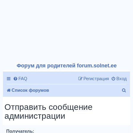
Форум для родителей forum.solnet.ee
FAQ
Регистрация
Вход
П
Список форумов
о
Отправить сообщение
и
администрации
с
к
Получатель: