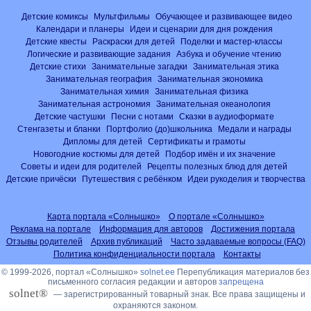
Детские комиксы
Мультфильмы
Обучающее и развивающее видео
Календари и планеры
Идеи и сценарии для дня рождения
Детские квесты
Раскраски для детей
Поделки и мастер-классы
Логические и развивающие задания
Азбука и обучение чтению
Детские стихи
Занимательные загадки
Занимательная этика
Занимательная география
Занимательная экономика
Занимательная химия
Занимательная физика
Занимательная астрономия
Занимательная океанология
Детские частушки
Песни с нотами
Сказки в аудиоформате
Стенгазеты и бланки
Портфолио (до)школьника
Медали и награды
Дипломы для детей
Сертификаты и грамоты
Новогодние костюмы для детей
Подбор имён и их значение
Советы и идеи для родителей
Рецепты полезных блюд для детей
Детские причёски
Путешествия с ребёнком
Идеи рукоделия и творчества
Карта портала «Солнышко»
О портале «Солнышко»
Реклама на портале
Информация для авторов
Достижения портала
Отзывы родителей
Архив публикаций
Часто задаваемые вопросы (FAQ)
Политика конфиденциальности портала
Контакты
© 1999-2026, портал «Солнышко»
solnet.ee
Перепубликация материалов без
письменного согласия редакции и авторов
запрещена
solnet®
— зарегистрированный товарный знак. Все права защищены и
охраняются законом.