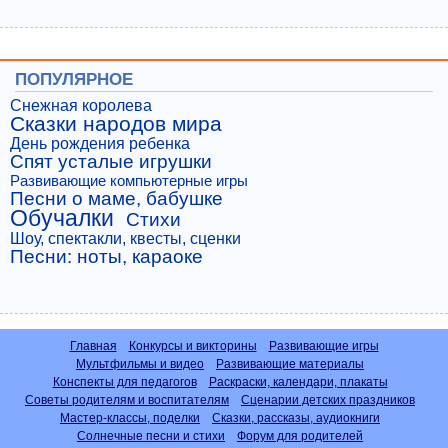
ПОПУЛЯРНОЕ
Снежная королева
Сказки народов мира
День рождения ребенка
Спят усталые игрушки
Развивающие компьютерные игры
Песни о маме, бабушке
Обучалки
Стихи
Шоу, спектакли, квесты, сценки
Песни: ноты, караоке
Главная
Конкурсы и викторины
Развивающие игры
Мультфильмы и видео
Развивающие материалы
Конспекты для педагогов
Раскраски, календари, плакаты
Советы родителям и воспитателям
Сценарии детских праздников
Мастер-классы, поделки
Сказки, рассказы, аудиокниги
Солнечные песни и стихи
Форум для родителей