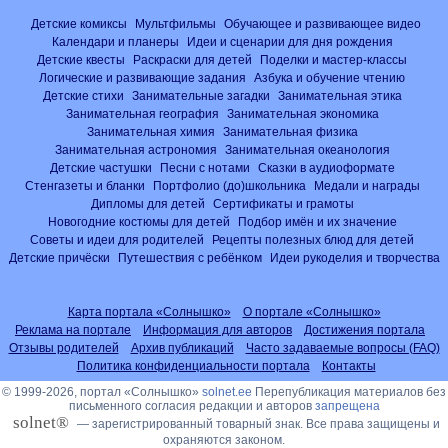
Детские комиксы
Мультфильмы
Обучающее и развивающее видео
Календари и планеры
Идеи и сценарии для дня рождения
Детские квесты
Раскраски для детей
Поделки и мастер-классы
Логические и развивающие задания
Азбука и обучение чтению
Детские стихи
Занимательные загадки
Занимательная этика
Занимательная география
Занимательная экономика
Занимательная химия
Занимательная физика
Занимательная астрономия
Занимательная океанология
Детские частушки
Песни с нотами
Сказки в аудиоформате
Стенгазеты и бланки
Портфолио (до)школьника
Медали и награды
Дипломы для детей
Сертификаты и грамоты
Новогодние костюмы для детей
Подбор имён и их значение
Советы и идеи для родителей
Рецепты полезных блюд для детей
Детские причёски
Путешествия с ребёнком
Идеи рукоделия и творчества
Карта портала «Солнышко»
О портале «Солнышко»
Реклама на портале
Информация для авторов
Достижения портала
Отзывы родителей
Архив публикаций
Часто задаваемые вопросы (FAQ)
Политика конфиденциальности портала
Контакты
© 1999-2026, портал «Солнышко»
solnet.ee
Перепубликация материалов без
письменного согласия редакции и авторов
запрещена
solnet®
— зарегистрированный товарный знак. Все права защищены и
охраняются законом.