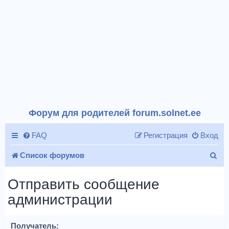
Форум для родителей forum.solnet.ee
FAQ
Регистрация
Вход
П
Список форумов
о
Отправить сообщение
и
администрации
с
к
Получатель: