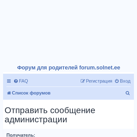
Форум для родителей forum.solnet.ee
FAQ
Регистрация
Вход
П
Список форумов
о
Отправить сообщение
и
администрации
с
к
Получатель: