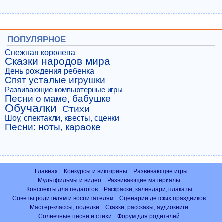
ПОПУЛЯРНОЕ
Снежная королева
Сказки народов мира
День рождения ребенка
Спят усталые игрушки
Развивающие компьютерные игры
Песни о маме, бабушке
Обучалки
Стихи
Шоу, спектакли, квесты, сценки
Песни: ноты, караоке
Главная
Конкурсы и викторины
Развивающие игры
Мультфильмы и видео
Развивающие материалы
Конспекты для педагогов
Раскраски, календари, плакаты
Советы родителям и воспитателям
Сценарии детских праздников
Мастер-классы, поделки
Сказки, рассказы, аудиокниги
Солнечные песни и стихи
Форум для родителей