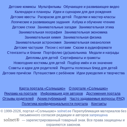
Детские комиксы
Мультфильмы
Обучающее и развивающее видео
Календари и планеры
Идеи и сценарии для дня рождения
Детские квесты
Раскраски для детей
Поделки и мастер-классы
Логические и развивающие задания
Азбука и обучение чтению
Детские стихи
Занимательные загадки
Занимательная этика
Занимательная география
Занимательная экономика
Занимательная химия
Занимательная физика
Занимательная астрономия
Занимательная океанология
Детские частушки
Песни с нотами
Сказки в аудиоформате
Стенгазеты и бланки
Портфолио (до)школьника
Медали и награды
Дипломы для детей
Сертификаты и грамоты
Новогодние костюмы для детей
Подбор имён и их значение
Советы и идеи для родителей
Рецепты полезных блюд для детей
Детские причёски
Путешествия с ребёнком
Идеи рукоделия и творчества
Карта портала «Солнышко»
О портале «Солнышко»
Реклама на портале
Информация для авторов
Достижения портала
Отзывы родителей
Архив публикаций
Часто задаваемые вопросы (FAQ)
Политика конфиденциальности портала
Контакты
© 1999-2026, портал «Солнышко»
solnet.ee
Перепубликация материалов без
письменного согласия редакции и авторов
запрещена
solnet®
— зарегистрированный товарный знак. Все права защищены и
охраняются законом.