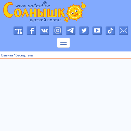
П
о
к
а
з
Главная
/
Беседотека
а
т
ь
м
е
н
ю