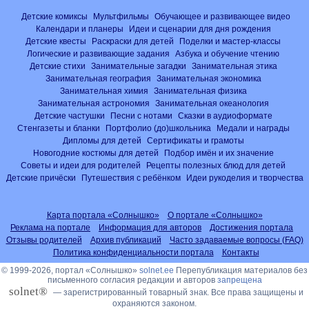
Детские комиксы
Мультфильмы
Обучающее и развивающее видео
Календари и планеры
Идеи и сценарии для дня рождения
Детские квесты
Раскраски для детей
Поделки и мастер-классы
Логические и развивающие задания
Азбука и обучение чтению
Детские стихи
Занимательные загадки
Занимательная этика
Занимательная география
Занимательная экономика
Занимательная химия
Занимательная физика
Занимательная астрономия
Занимательная океанология
Детские частушки
Песни с нотами
Сказки в аудиоформате
Стенгазеты и бланки
Портфолио (до)школьника
Медали и награды
Дипломы для детей
Сертификаты и грамоты
Новогодние костюмы для детей
Подбор имён и их значение
Советы и идеи для родителей
Рецепты полезных блюд для детей
Детские причёски
Путешествия с ребёнком
Идеи рукоделия и творчества
Карта портала «Солнышко»
О портале «Солнышко»
Реклама на портале
Информация для авторов
Достижения портала
Отзывы родителей
Архив публикаций
Часто задаваемые вопросы (FAQ)
Политика конфиденциальности портала
Контакты
© 1999-2026, портал «Солнышко»
solnet.ee
Перепубликация материалов без
письменного согласия редакции и авторов
запрещена
solnet®
— зарегистрированный товарный знак. Все права защищены и
охраняются законом.