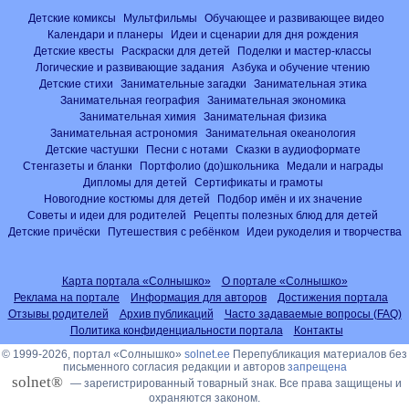
Детские комиксы
Мультфильмы
Обучающее и развивающее видео
Календари и планеры
Идеи и сценарии для дня рождения
Детские квесты
Раскраски для детей
Поделки и мастер-классы
Логические и развивающие задания
Азбука и обучение чтению
Детские стихи
Занимательные загадки
Занимательная этика
Занимательная география
Занимательная экономика
Занимательная химия
Занимательная физика
Занимательная астрономия
Занимательная океанология
Детские частушки
Песни с нотами
Сказки в аудиоформате
Стенгазеты и бланки
Портфолио (до)школьника
Медали и награды
Дипломы для детей
Сертификаты и грамоты
Новогодние костюмы для детей
Подбор имён и их значение
Советы и идеи для родителей
Рецепты полезных блюд для детей
Детские причёски
Путешествия с ребёнком
Идеи рукоделия и творчества
Карта портала «Солнышко»
О портале «Солнышко»
Реклама на портале
Информация для авторов
Достижения портала
Отзывы родителей
Архив публикаций
Часто задаваемые вопросы (FAQ)
Политика конфиденциальности портала
Контакты
© 1999-2026, портал «Солнышко»
solnet.ee
Перепубликация материалов без
письменного согласия редакции и авторов
запрещена
solnet®
— зарегистрированный товарный знак. Все права защищены и
охраняются законом.