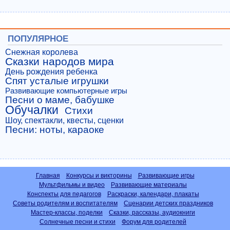
ПОПУЛЯРНОЕ
Снежная королева
Сказки народов мира
День рождения ребенка
Спят усталые игрушки
Развивающие компьютерные игры
Песни о маме, бабушке
Обучалки
Стихи
Шоу, спектакли, квесты, сценки
Песни: ноты, караоке
Главная
Конкурсы и викторины
Развивающие игры
Мультфильмы и видео
Развивающие материалы
Конспекты для педагогов
Раскраски, календари, плакаты
Советы родителям и воспитателям
Сценарии детских праздников
Мастер-классы, поделки
Сказки, рассказы, аудиокниги
Солнечные песни и стихи
Форум для родителей