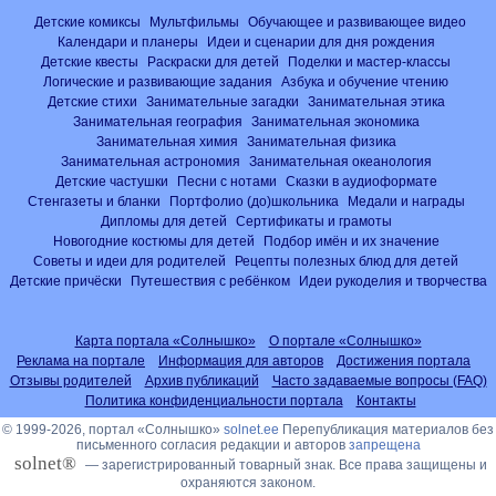
Детские комиксы
Мультфильмы
Обучающее и развивающее видео
Календари и планеры
Идеи и сценарии для дня рождения
Детские квесты
Раскраски для детей
Поделки и мастер-классы
Логические и развивающие задания
Азбука и обучение чтению
Детские стихи
Занимательные загадки
Занимательная этика
Занимательная география
Занимательная экономика
Занимательная химия
Занимательная физика
Занимательная астрономия
Занимательная океанология
Детские частушки
Песни с нотами
Сказки в аудиоформате
Стенгазеты и бланки
Портфолио (до)школьника
Медали и награды
Дипломы для детей
Сертификаты и грамоты
Новогодние костюмы для детей
Подбор имён и их значение
Советы и идеи для родителей
Рецепты полезных блюд для детей
Детские причёски
Путешествия с ребёнком
Идеи рукоделия и творчества
Карта портала «Солнышко»
О портале «Солнышко»
Реклама на портале
Информация для авторов
Достижения портала
Отзывы родителей
Архив публикаций
Часто задаваемые вопросы (FAQ)
Политика конфиденциальности портала
Контакты
© 1999-2026, портал «Солнышко»
solnet.ee
Перепубликация материалов без
письменного согласия редакции и авторов
запрещена
solnet®
— зарегистрированный товарный знак. Все права защищены и
охраняются законом.