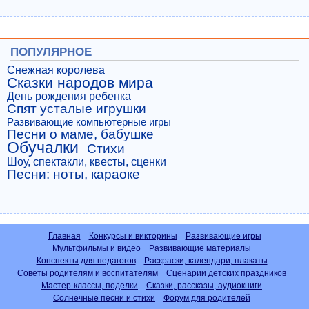
ПОПУЛЯРНОЕ
Снежная королева
Сказки народов мира
День рождения ребенка
Спят усталые игрушки
Развивающие компьютерные игры
Песни о маме, бабушке
Обучалки
Стихи
Шоу, спектакли, квесты, сценки
Песни: ноты, караоке
Главная
Конкурсы и викторины
Развивающие игры
Мультфильмы и видео
Развивающие материалы
Конспекты для педагогов
Раскраски, календари, плакаты
Советы родителям и воспитателям
Сценарии детских праздников
Мастер-классы, поделки
Сказки, рассказы, аудиокниги
Солнечные песни и стихи
Форум для родителей