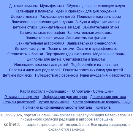
Детские комиксы
Мультфильмы
Обучающее и развивающее видео
Календари и планеры
Идеи и сценарии для дня рождения
Детские квесты
Раскраски для детей
Поделки и мастер-классы
Логические и развивающие задания
Азбука и обучение чтению
Детские стихи
Занимательные загадки
Занимательная этика
Занимательная география
Занимательная экономика
Занимательная химия
Занимательная физика
Занимательная астрономия
Занимательная океанология
Детские частушки
Песни с нотами
Сказки в аудиоформате
Стенгазеты и бланки
Портфолио (до)школьника
Медали и награды
Дипломы для детей
Сертификаты и грамоты
Новогодние костюмы для детей
Подбор имён и их значение
Советы и идеи для родителей
Рецепты полезных блюд для детей
Детские причёски
Путешествия с ребёнком
Идеи рукоделия и творчества
Карта портала «Солнышко»
О портале «Солнышко»
Реклама на портале
Информация для авторов
Достижения портала
Отзывы родителей
Архив публикаций
Часто задаваемые вопросы (FAQ)
Политика конфиденциальности портала
Контакты
© 1999-2026, портал «Солнышко»
solnet.ee
Перепубликация материалов без
письменного согласия редакции и авторов
запрещена
solnet®
— зарегистрированный товарный знак. Все права защищены и
охраняются законом.