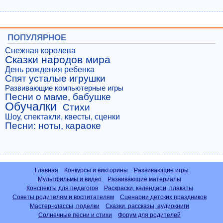
ПОПУЛЯРНОЕ
Снежная королева
Сказки народов мира
День рождения ребенка
Спят усталые игрушки
Развивающие компьютерные игры
Песни о маме, бабушке
Обучалки
Стихи
Шоу, спектакли, квесты, сценки
Песни: ноты, караоке
Главная
Конкурсы и викторины
Развивающие игры
Мультфильмы и видео
Развивающие материалы
Конспекты для педагогов
Раскраски, календари, плакаты
Советы родителям и воспитателям
Сценарии детских праздников
Мастер-классы, поделки
Сказки, рассказы, аудиокниги
Солнечные песни и стихи
Форум для родителей