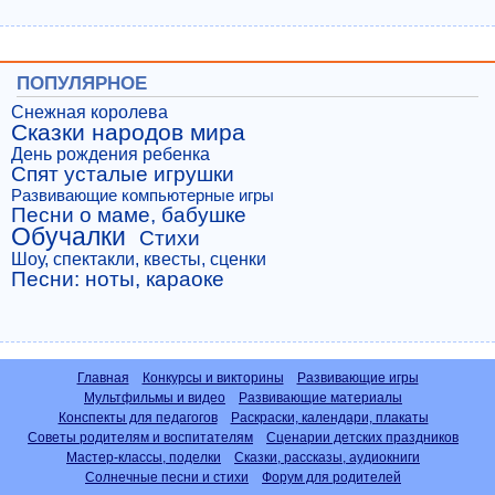
ПОПУЛЯРНОЕ
Снежная королева
Сказки народов мира
День рождения ребенка
Спят усталые игрушки
Развивающие компьютерные игры
Песни о маме, бабушке
Обучалки
Стихи
Шоу, спектакли, квесты, сценки
Песни: ноты, караоке
Главная
Конкурсы и викторины
Развивающие игры
Мультфильмы и видео
Развивающие материалы
Конспекты для педагогов
Раскраски, календари, плакаты
Советы родителям и воспитателям
Сценарии детских праздников
Мастер-классы, поделки
Сказки, рассказы, аудиокниги
Солнечные песни и стихи
Форум для родителей