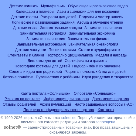
Детские комиксы
Мультфильмы
Обучающее и развивающее видео
Календари и планеры
Идеи и сценарии для дня рождения
Детские квесты
Раскраски для детей
Поделки и мастер-классы
Логические и развивающие задания
Азбука и обучение чтению
Детские стихи
Занимательные загадки
Занимательная этика
Занимательная география
Занимательная экономика
Занимательная химия
Занимательная физика
Занимательная астрономия
Занимательная океанология
Детские частушки
Песни с нотами
Сказки в аудиоформате
Стенгазеты и бланки
Портфолио (до)школьника
Медали и награды
Дипломы для детей
Сертификаты и грамоты
Новогодние костюмы для детей
Подбор имён и их значение
Советы и идеи для родителей
Рецепты полезных блюд для детей
Детские причёски
Путешествия с ребёнком
Идеи рукоделия и творчества
Карта портала «Солнышко»
О портале «Солнышко»
Реклама на портале
Информация для авторов
Достижения портала
Отзывы родителей
Архив публикаций
Часто задаваемые вопросы (FAQ)
Политика конфиденциальности портала
Контакты
© 1999-2026, портал «Солнышко»
solnet.ee
Перепубликация материалов без
письменного согласия редакции и авторов
запрещена
solnet®
— зарегистрированный товарный знак. Все права защищены и
охраняются законом.