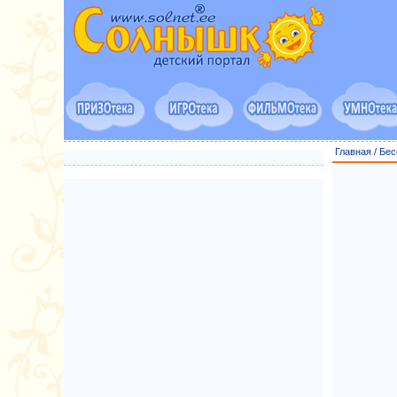
Главная
/
Бес