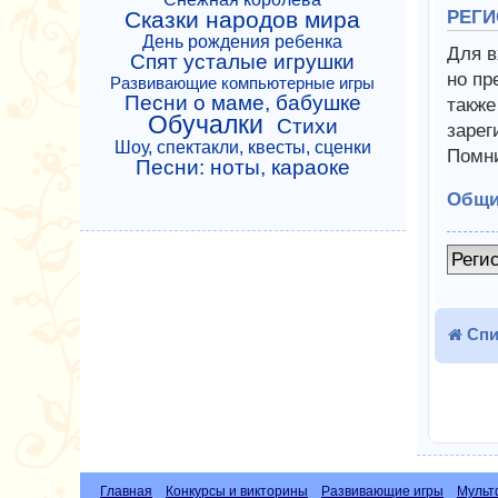
Сказки народов мира
РЕГИ
День рождения ребенка
Для в
Спят усталые игрушки
но пр
Развивающие компьютерные игры
Песни о маме, бабушке
также
Обучалки
Стихи
зарег
Шоу, спектакли, квесты, сценки
Помни
Песни: ноты, караоке
Общи
Реги
Спи
Главная
Конкурсы и викторины
Развивающие игры
Мульт