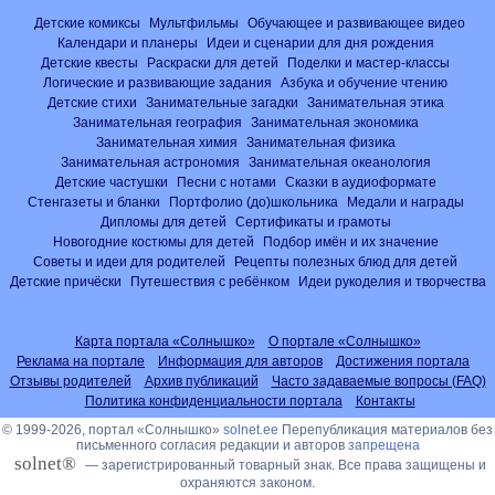
Детские комиксы
Мультфильмы
Обучающее и развивающее видео
Календари и планеры
Идеи и сценарии для дня рождения
Детские квесты
Раскраски для детей
Поделки и мастер-классы
Логические и развивающие задания
Азбука и обучение чтению
Детские стихи
Занимательные загадки
Занимательная этика
Занимательная география
Занимательная экономика
Занимательная химия
Занимательная физика
Занимательная астрономия
Занимательная океанология
Детские частушки
Песни с нотами
Сказки в аудиоформате
Стенгазеты и бланки
Портфолио (до)школьника
Медали и награды
Дипломы для детей
Сертификаты и грамоты
Новогодние костюмы для детей
Подбор имён и их значение
Советы и идеи для родителей
Рецепты полезных блюд для детей
Детские причёски
Путешествия с ребёнком
Идеи рукоделия и творчества
Карта портала «Солнышко»
О портале «Солнышко»
Реклама на портале
Информация для авторов
Достижения портала
Отзывы родителей
Архив публикаций
Часто задаваемые вопросы (FAQ)
Политика конфиденциальности портала
Контакты
© 1999-2026, портал «Солнышко»
solnet.ee
Перепубликация материалов без
письменного согласия редакции и авторов
запрещена
solnet®
— зарегистрированный товарный знак. Все права защищены и
охраняются законом.