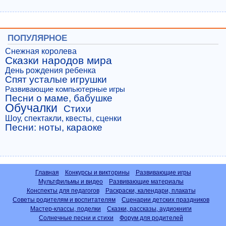
ПОПУЛЯРНОЕ
Снежная королева
Сказки народов мира
День рождения ребенка
Спят усталые игрушки
Развивающие компьютерные игры
Песни о маме, бабушке
Обучалки
Стихи
Шоу, спектакли, квесты, сценки
Песни: ноты, караоке
Главная
Конкурсы и викторины
Развивающие игры
Мультфильмы и видео
Развивающие материалы
Конспекты для педагогов
Раскраски, календари, плакаты
Советы родителям и воспитателям
Сценарии детских праздников
Мастер-классы, поделки
Сказки, рассказы, аудиокниги
Солнечные песни и стихи
Форум для родителей