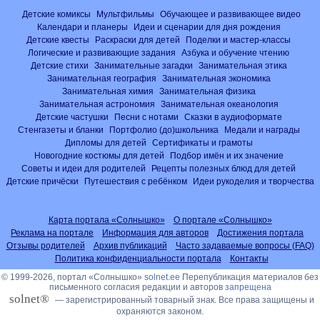
Детские комиксы
Мультфильмы
Обучающее и развивающее видео
Календари и планеры
Идеи и сценарии для дня рождения
Детские квесты
Раскраски для детей
Поделки и мастер-классы
Логические и развивающие задания
Азбука и обучение чтению
Детские стихи
Занимательные загадки
Занимательная этика
Занимательная география
Занимательная экономика
Занимательная химия
Занимательная физика
Занимательная астрономия
Занимательная океанология
Детские частушки
Песни с нотами
Сказки в аудиоформате
Стенгазеты и бланки
Портфолио (до)школьника
Медали и награды
Дипломы для детей
Сертификаты и грамоты
Новогодние костюмы для детей
Подбор имён и их значение
Советы и идеи для родителей
Рецепты полезных блюд для детей
Детские причёски
Путешествия с ребёнком
Идеи рукоделия и творчества
Карта портала «Солнышко»
О портале «Солнышко»
Реклама на портале
Информация для авторов
Достижения портала
Отзывы родителей
Архив публикаций
Часто задаваемые вопросы (FAQ)
Политика конфиденциальности портала
Контакты
© 1999-2026, портал «Солнышко»
solnet.ee
Перепубликация материалов без
письменного согласия редакции и авторов
запрещена
solnet®
— зарегистрированный товарный знак. Все права защищены и
охраняются законом.