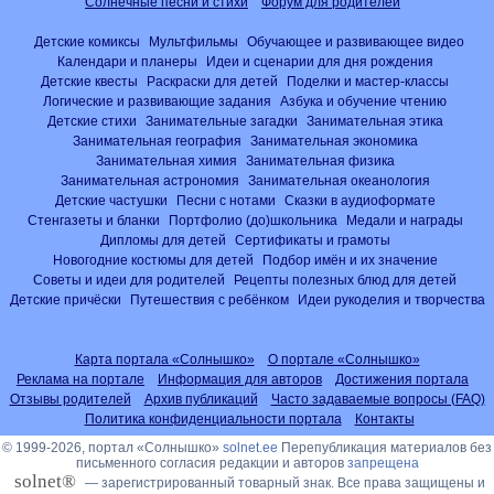
Солнечные песни и стихи
Форум для родителей
Детские комиксы
Мультфильмы
Обучающее и развивающее видео
Календари и планеры
Идеи и сценарии для дня рождения
Детские квесты
Раскраски для детей
Поделки и мастер-классы
Логические и развивающие задания
Азбука и обучение чтению
Детские стихи
Занимательные загадки
Занимательная этика
Занимательная география
Занимательная экономика
Занимательная химия
Занимательная физика
Занимательная астрономия
Занимательная океанология
Детские частушки
Песни с нотами
Сказки в аудиоформате
Стенгазеты и бланки
Портфолио (до)школьника
Медали и награды
Дипломы для детей
Сертификаты и грамоты
Новогодние костюмы для детей
Подбор имён и их значение
Советы и идеи для родителей
Рецепты полезных блюд для детей
Детские причёски
Путешествия с ребёнком
Идеи рукоделия и творчества
Карта портала «Солнышко»
О портале «Солнышко»
Реклама на портале
Информация для авторов
Достижения портала
Отзывы родителей
Архив публикаций
Часто задаваемые вопросы (FAQ)
Политика конфиденциальности портала
Контакты
© 1999-2026, портал «Солнышко»
solnet.ee
Перепубликация материалов без
письменного согласия редакции и авторов
запрещена
solnet®
— зарегистрированный товарный знак. Все права защищены и