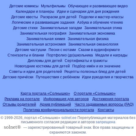
Детские комиксы
Мультфильмы
Обучающее и развивающее видео
Календари и планеры
Идеи и сценарии для дня рождения
Детские квесты
Раскраски для детей
Поделки и мастер-классы
Логические и развивающие задания
Азбука и обучение чтению
Детские стихи
Занимательные загадки
Занимательная этика
Занимательная география
Занимательная экономика
Занимательная химия
Занимательная физика
Занимательная астрономия
Занимательная океанология
Детские частушки
Песни с нотами
Сказки в аудиоформате
Стенгазеты и бланки
Портфолио (до)школьника
Медали и награды
Дипломы для детей
Сертификаты и грамоты
Новогодние костюмы для детей
Подбор имён и их значение
Советы и идеи для родителей
Рецепты полезных блюд для детей
Детские причёски
Путешествия с ребёнком
Идеи рукоделия и творчества
Карта портала «Солнышко»
О портале «Солнышко»
Реклама на портале
Информация для авторов
Достижения портала
Отзывы родителей
Архив публикаций
Часто задаваемые вопросы (FAQ)
Политика конфиденциальности портала
Контакты
© 1999-2026, портал «Солнышко»
solnet.ee
Перепубликация материалов без
письменного согласия редакции и авторов
запрещена
solnet®
— зарегистрированный товарный знак. Все права защищены и
охраняются законом.