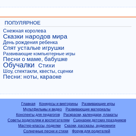
ПОПУЛЯРНОЕ
Снежная королева
Сказки народов мира
День рождения ребенка
Спят усталые игрушки
Развивающие компьютерные игры
Песни о маме, бабушке
Обучалки
Стихи
Шоу, спектакли, квесты, сценки
Песни: ноты, караоке
Главная
Конкурсы и викторины
Развивающие игры
Мультфильмы и видео
Развивающие материалы
Конспекты для педагогов
Раскраски, календари, плакаты
Советы родителям и воспитателям
Сценарии детских праздников
Мастер-классы, поделки
Сказки, рассказы, аудиокниги
Солнечные песни и стихи
Форум для родителей