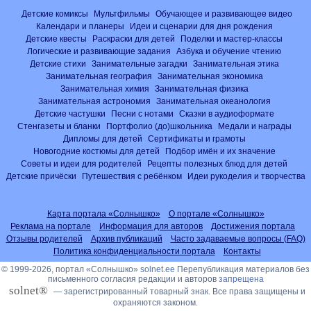
Детские комиксы
Мультфильмы
Обучающее и развивающее видео
Календари и планеры
Идеи и сценарии для дня рождения
Детские квесты
Раскраски для детей
Поделки и мастер-классы
Логические и развивающие задания
Азбука и обучение чтению
Детские стихи
Занимательные загадки
Занимательная этика
Занимательная география
Занимательная экономика
Занимательная химия
Занимательная физика
Занимательная астрономия
Занимательная океанология
Детские частушки
Песни с нотами
Сказки в аудиоформате
Стенгазеты и бланки
Портфолио (до)школьника
Медали и награды
Дипломы для детей
Сертификаты и грамоты
Новогодние костюмы для детей
Подбор имён и их значение
Советы и идеи для родителей
Рецепты полезных блюд для детей
Детские причёски
Путешествия с ребёнком
Идеи рукоделия и творчества
Карта портала «Солнышко»
О портале «Солнышко»
Реклама на портале
Информация для авторов
Достижения портала
Отзывы родителей
Архив публикаций
Часто задаваемые вопросы (FAQ)
Политика конфиденциальности портала
Контакты
© 1999-2026, портал «Солнышко»
solnet.ee
Перепубликация материалов без
письменного согласия редакции и авторов
запрещена
solnet®
— зарегистрированный товарный знак. Все права защищены и
охраняются законом.