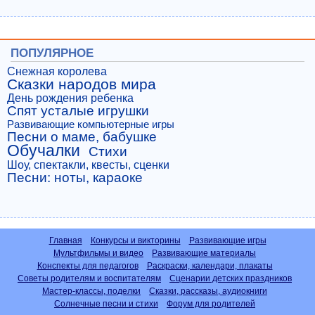
ПОПУЛЯРНОЕ
Снежная королева
Сказки народов мира
День рождения ребенка
Спят усталые игрушки
Развивающие компьютерные игры
Песни о маме, бабушке
Обучалки
Стихи
Шоу, спектакли, квесты, сценки
Песни: ноты, караоке
Главная
Конкурсы и викторины
Развивающие игры
Мультфильмы и видео
Развивающие материалы
Конспекты для педагогов
Раскраски, календари, плакаты
Советы родителям и воспитателям
Сценарии детских праздников
Мастер-классы, поделки
Сказки, рассказы, аудиокниги
Солнечные песни и стихи
Форум для родителей