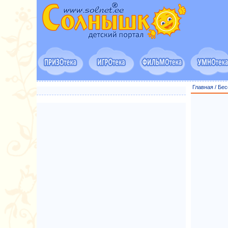
Главная
/
Бес