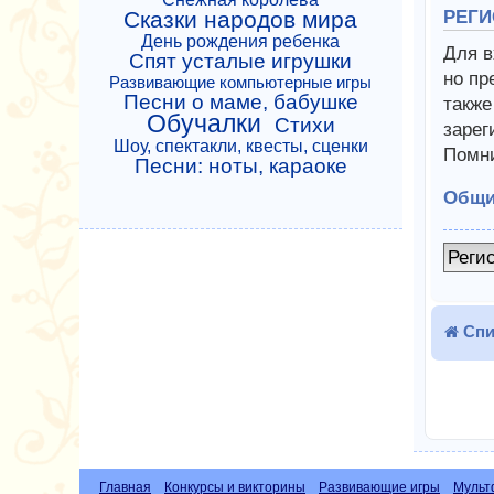
Сказки народов мира
РЕГИ
День рождения ребенка
Для в
Спят усталые игрушки
но пр
Развивающие компьютерные игры
Песни о маме, бабушке
также
Обучалки
Стихи
зарег
Шоу, спектакли, квесты, сценки
Помни
Песни: ноты, караоке
Общи
Реги
Спи
Главная
Конкурсы и викторины
Развивающие игры
Мульт