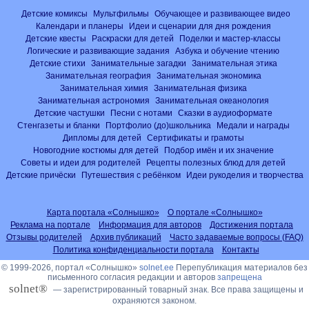
Детские комиксы
Мультфильмы
Обучающее и развивающее видео
Календари и планеры
Идеи и сценарии для дня рождения
Детские квесты
Раскраски для детей
Поделки и мастер-классы
Логические и развивающие задания
Азбука и обучение чтению
Детские стихи
Занимательные загадки
Занимательная этика
Занимательная география
Занимательная экономика
Занимательная химия
Занимательная физика
Занимательная астрономия
Занимательная океанология
Детские частушки
Песни с нотами
Сказки в аудиоформате
Стенгазеты и бланки
Портфолио (до)школьника
Медали и награды
Дипломы для детей
Сертификаты и грамоты
Новогодние костюмы для детей
Подбор имён и их значение
Советы и идеи для родителей
Рецепты полезных блюд для детей
Детские причёски
Путешествия с ребёнком
Идеи рукоделия и творчества
Карта портала «Солнышко»
О портале «Солнышко»
Реклама на портале
Информация для авторов
Достижения портала
Отзывы родителей
Архив публикаций
Часто задаваемые вопросы (FAQ)
Политика конфиденциальности портала
Контакты
© 1999-2026, портал «Солнышко»
solnet.ee
Перепубликация материалов без
письменного согласия редакции и авторов
запрещена
solnet®
— зарегистрированный товарный знак. Все права защищены и
охраняются законом.