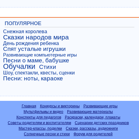
ПОПУЛЯРНОЕ
Снежная королева
Сказки народов мира
День рождения ребенка
Спят усталые игрушки
Развивающие компьютерные игры
Песни о маме, бабушке
Обучалки
Стихи
Шоу, спектакли, квесты, сценки
Песни: ноты, караоке
Главная
Конкурсы и викторины
Развивающие игры
Мультфильмы и видео
Развивающие материалы
Конспекты для педагогов
Раскраски, календари, плакаты
Советы родителям и воспитателям
Сценарии детских праздников
Мастер-классы, поделки
Сказки, рассказы, аудиокниги
Солнечные песни и стихи
Форум для родителей