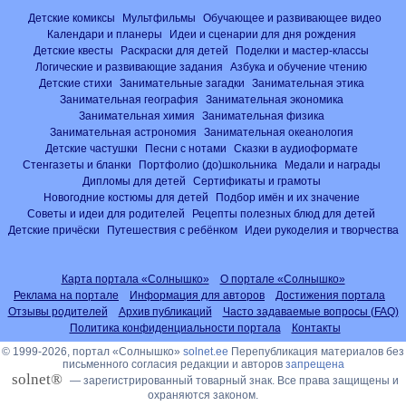
Детские комиксы
Мультфильмы
Обучающее и развивающее видео
Календари и планеры
Идеи и сценарии для дня рождения
Детские квесты
Раскраски для детей
Поделки и мастер-классы
Логические и развивающие задания
Азбука и обучение чтению
Детские стихи
Занимательные загадки
Занимательная этика
Занимательная география
Занимательная экономика
Занимательная химия
Занимательная физика
Занимательная астрономия
Занимательная океанология
Детские частушки
Песни с нотами
Сказки в аудиоформате
Стенгазеты и бланки
Портфолио (до)школьника
Медали и награды
Дипломы для детей
Сертификаты и грамоты
Новогодние костюмы для детей
Подбор имён и их значение
Советы и идеи для родителей
Рецепты полезных блюд для детей
Детские причёски
Путешествия с ребёнком
Идеи рукоделия и творчества
Карта портала «Солнышко»
О портале «Солнышко»
Реклама на портале
Информация для авторов
Достижения портала
Отзывы родителей
Архив публикаций
Часто задаваемые вопросы (FAQ)
Политика конфиденциальности портала
Контакты
© 1999-2026, портал «Солнышко»
solnet.ee
Перепубликация материалов без
письменного согласия редакции и авторов
запрещена
solnet®
— зарегистрированный товарный знак. Все права защищены и
охраняются законом.