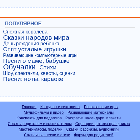
ПОПУЛЯРНОЕ
Снежная королева
Сказки народов мира
День рождения ребенка
Спят усталые игрушки
Развивающие компьютерные игры
Песни о маме, бабушке
Обучалки
Стихи
Шоу, спектакли, квесты, сценки
Песни: ноты, караоке
Главная
Конкурсы и викторины
Развивающие игры
Мультфильмы и видео
Развивающие материалы
Конспекты для педагогов
Раскраски, календари, плакаты
Советы родителям и воспитателям
Сценарии детских праздников
Мастер-классы, поделки
Сказки, рассказы, аудиокниги
Солнечные песни и стихи
Форум для родителей