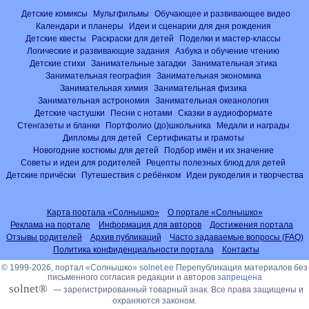
Детские комиксы
Мультфильмы
Обучающее и развивающее видео
Календари и планеры
Идеи и сценарии для дня рождения
Детские квесты
Раскраски для детей
Поделки и мастер-классы
Логические и развивающие задания
Азбука и обучение чтению
Детские стихи
Занимательные загадки
Занимательная этика
Занимательная география
Занимательная экономика
Занимательная химия
Занимательная физика
Занимательная астрономия
Занимательная океанология
Детские частушки
Песни с нотами
Сказки в аудиоформате
Стенгазеты и бланки
Портфолио (до)школьника
Медали и награды
Дипломы для детей
Сертификаты и грамоты
Новогодние костюмы для детей
Подбор имён и их значение
Советы и идеи для родителей
Рецепты полезных блюд для детей
Детские причёски
Путешествия с ребёнком
Идеи рукоделия и творчества
Карта портала «Солнышко»
О портале «Солнышко»
Реклама на портале
Информация для авторов
Достижения портала
Отзывы родителей
Архив публикаций
Часто задаваемые вопросы (FAQ)
Политика конфиденциальности портала
Контакты
© 1999-2026, портал «Солнышко»
solnet.ee
Перепубликация материалов без
письменного согласия редакции и авторов
запрещена
solnet®
— зарегистрированный товарный знак. Все права защищены и
охраняются законом.