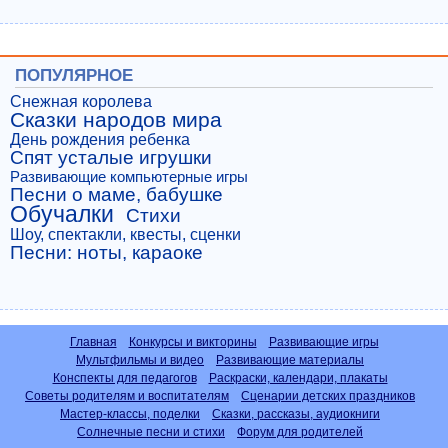
ПОПУЛЯРНОЕ
Снежная королева
Сказки народов мира
День рождения ребенка
Спят усталые игрушки
Развивающие компьютерные игры
Песни о маме, бабушке
Обучалки
Стихи
Шоу, спектакли, квесты, сценки
Песни: ноты, караоке
Главная
Конкурсы и викторины
Развивающие игры
Мультфильмы и видео
Развивающие материалы
Конспекты для педагогов
Раскраски, календари, плакаты
Советы родителям и воспитателям
Сценарии детских праздников
Мастер-классы, поделки
Сказки, рассказы, аудиокниги
Солнечные песни и стихи
Форум для родителей