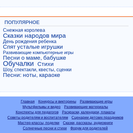
ПОПУЛЯРНОЕ
Снежная королева
Сказки народов мира
День рождения ребенка
Спят усталые игрушки
Развивающие компьютерные игры
Песни о маме, бабушке
Обучалки
Стихи
Шоу, спектакли, квесты, сценки
Песни: ноты, караоке
Главная
Конкурсы и викторины
Развивающие игры
Мультфильмы и видео
Развивающие материалы
Конспекты для педагогов
Раскраски, календари, плакаты
Советы родителям и воспитателям
Сценарии детских праздников
Мастер-классы, поделки
Сказки, рассказы, аудиокниги
Солнечные песни и стихи
Форум для родителей