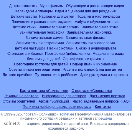
Детские комиксы
Мультфильмы
Обучающее и развивающее видео
Календари и планеры
Идеи и сценарии для дня рождения
Детские квесты
Раскраски для детей
Поделки и мастер-классы
Логические и развивающие задания
Азбука и обучение чтению
Детские стихи
Занимательные загадки
Занимательная этика
Занимательная география
Занимательная экономика
Занимательная химия
Занимательная физика
Занимательная астрономия
Занимательная океанология
Детские частушки
Песни с нотами
Сказки в аудиоформате
Стенгазеты и бланки
Портфолио (до)школьника
Медали и награды
Дипломы для детей
Сертификаты и грамоты
Новогодние костюмы для детей
Подбор имён и их значение
Советы и идеи для родителей
Рецепты полезных блюд для детей
Детские причёски
Путешествия с ребёнком
Идеи рукоделия и творчества
Карта портала «Солнышко»
О портале «Солнышко»
Реклама на портале
Информация для авторов
Достижения портала
Отзывы родителей
Архив публикаций
Часто задаваемые вопросы (FAQ)
Политика конфиденциальности портала
Контакты
© 1999-2026, портал «Солнышко»
solnet.ee
Перепубликация материалов без
письменного согласия редакции и авторов
запрещена
solnet®
— зарегистрированный товарный знак. Все права защищены и
охраняются законом.