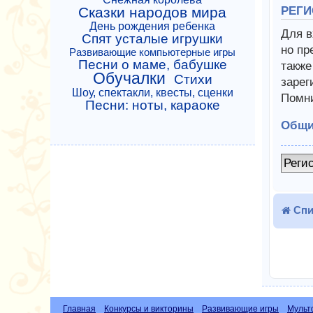
Сказки народов мира
РЕГИ
День рождения ребенка
Для в
Спят усталые игрушки
но пр
Развивающие компьютерные игры
Песни о маме, бабушке
также
Обучалки
Стихи
зарег
Шоу, спектакли, квесты, сценки
Помни
Песни: ноты, караоке
Общи
Реги
Спи
Главная
Конкурсы и викторины
Развивающие игры
Мульт