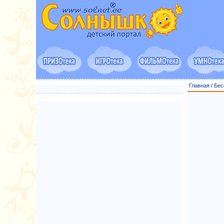
Главная
/
Бес