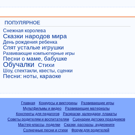
ПОПУЛЯРНОЕ
Снежная королева
Сказки народов мира
День рождения ребенка
Спят усталые игрушки
Развивающие компьютерные игры
Песни о маме, бабушке
Обучалки
Стихи
Шоу, спектакли, квесты, сценки
Песни: ноты, караоке
Главная
Конкурсы и викторины
Развивающие игры
Мультфильмы и видео
Развивающие материалы
Конспекты для педагогов
Раскраски, календари, плакаты
Советы родителям и воспитателям
Сценарии детских праздников
Мастер-классы, поделки
Сказки, рассказы, аудиокниги
Солнечные песни и стихи
Форум для родителей