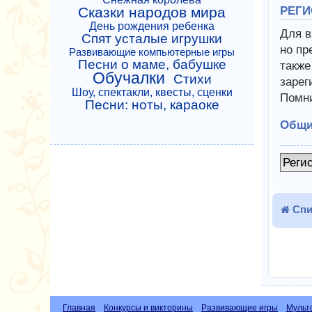
Сказки народов мира
РЕГИ
День рождения ребенка
Для в
Спят усталые игрушки
но пр
Развивающие компьютерные игры
Песни о маме, бабушке
также
Обучалки
Стихи
зарег
Шоу, спектакли, квесты, сценки
Помни
Песни: ноты, караоке
Общи
Реги
Спи
Главная
Конкурсы и викторины
Развивающие игры
Мульт