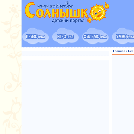
Главная
/
Бес