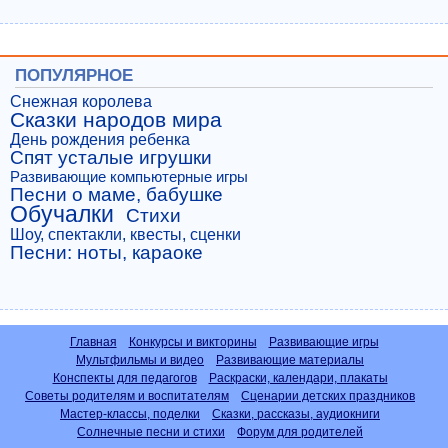
ПОПУЛЯРНОЕ
Снежная королева
Сказки народов мира
День рождения ребенка
Спят усталые игрушки
Развивающие компьютерные игры
Песни о маме, бабушке
Обучалки
Стихи
Шоу, спектакли, квесты, сценки
Песни: ноты, караоке
Главная
Конкурсы и викторины
Развивающие игры
Мультфильмы и видео
Развивающие материалы
Конспекты для педагогов
Раскраски, календари, плакаты
Советы родителям и воспитателям
Сценарии детских праздников
Мастер-классы, поделки
Сказки, рассказы, аудиокниги
Солнечные песни и стихи
Форум для родителей