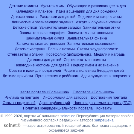
Детские комиксы
Мультфильмы
Обучающее и развивающее видео
Календари и планеры
Идеи и сценарии для дня рождения
Детские квесты
Раскраски для детей
Поделки и мастер-классы
Логические и развивающие задания
Азбука и обучение чтению
Детские стихи
Занимательные загадки
Занимательная этика
Занимательная география
Занимательная экономика
Занимательная химия
Занимательная физика
Занимательная астрономия
Занимательная океанология
Детские частушки
Песни с нотами
Сказки в аудиоформате
Стенгазеты и бланки
Портфолио (до)школьника
Медали и награды
Дипломы для детей
Сертификаты и грамоты
Новогодние костюмы для детей
Подбор имён и их значение
Советы и идеи для родителей
Рецепты полезных блюд для детей
Детские причёски
Путешествия с ребёнком
Идеи рукоделия и творчества
Карта портала «Солнышко»
О портале «Солнышко»
Реклама на портале
Информация для авторов
Достижения портала
Отзывы родителей
Архив публикаций
Часто задаваемые вопросы (FAQ)
Политика конфиденциальности портала
Контакты
© 1999-2026, портал «Солнышко»
solnet.ee
Перепубликация материалов без
письменного согласия редакции и авторов
запрещена
solnet®
— зарегистрированный товарный знак. Все права защищены и
охраняются законом.