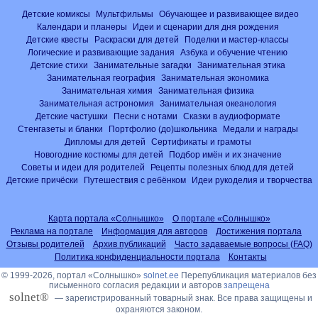
Детские комиксы
Мультфильмы
Обучающее и развивающее видео
Календари и планеры
Идеи и сценарии для дня рождения
Детские квесты
Раскраски для детей
Поделки и мастер-классы
Логические и развивающие задания
Азбука и обучение чтению
Детские стихи
Занимательные загадки
Занимательная этика
Занимательная география
Занимательная экономика
Занимательная химия
Занимательная физика
Занимательная астрономия
Занимательная океанология
Детские частушки
Песни с нотами
Сказки в аудиоформате
Стенгазеты и бланки
Портфолио (до)школьника
Медали и награды
Дипломы для детей
Сертификаты и грамоты
Новогодние костюмы для детей
Подбор имён и их значение
Советы и идеи для родителей
Рецепты полезных блюд для детей
Детские причёски
Путешествия с ребёнком
Идеи рукоделия и творчества
Карта портала «Солнышко»
О портале «Солнышко»
Реклама на портале
Информация для авторов
Достижения портала
Отзывы родителей
Архив публикаций
Часто задаваемые вопросы (FAQ)
Политика конфиденциальности портала
Контакты
© 1999-2026, портал «Солнышко»
solnet.ee
Перепубликация материалов без
письменного согласия редакции и авторов
запрещена
solnet®
— зарегистрированный товарный знак. Все права защищены и
охраняются законом.