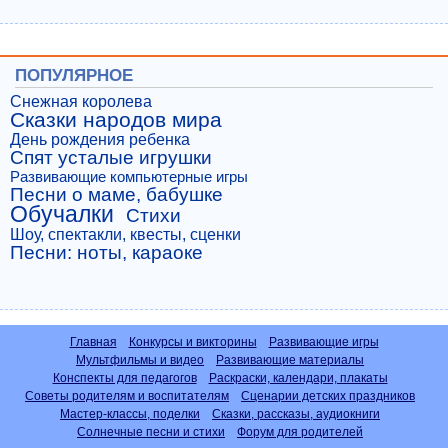
ПОПУЛЯРНОЕ
Снежная королева
Сказки народов мира
День рождения ребенка
Спят усталые игрушки
Развивающие компьютерные игры
Песни о маме, бабушке
Обучалки
Стихи
Шоу, спектакли, квесты, сценки
Песни: ноты, караоке
Главная
Конкурсы и викторины
Развивающие игры
Мультфильмы и видео
Развивающие материалы
Конспекты для педагогов
Раскраски, календари, плакаты
Советы родителям и воспитателям
Сценарии детских праздников
Мастер-классы, поделки
Сказки, рассказы, аудиокниги
Солнечные песни и стихи
Форум для родителей