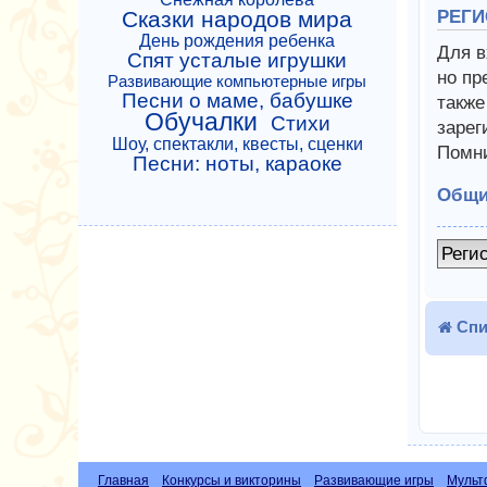
Сказки народов мира
РЕГИ
День рождения ребенка
Для в
Спят усталые игрушки
но пр
Развивающие компьютерные игры
Песни о маме, бабушке
также
Обучалки
Стихи
зарег
Шоу, спектакли, квесты, сценки
Помни
Песни: ноты, караоке
Общи
Реги
Спи
Главная
Конкурсы и викторины
Развивающие игры
Мульт