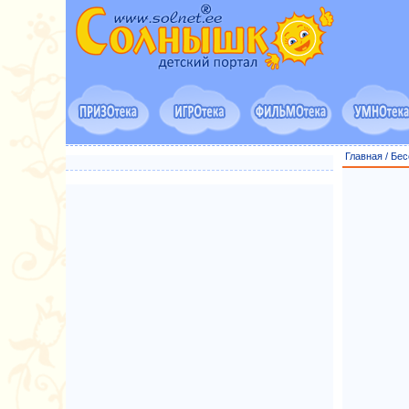
Главная
/
Бес