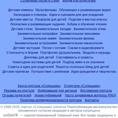
Солнечные песни и стихи
Форум для родителей
Детские комиксы
Мультфильмы
Обучающее и развивающее видео
Календари и планеры
Идеи и сценарии для дня рождения
Детские квесты
Раскраски для детей
Поделки и мастер-классы
Логические и развивающие задания
Азбука и обучение чтению
Детские стихи
Занимательные загадки
Занимательная этика
Занимательная география
Занимательная экономика
Занимательная химия
Занимательная физика
Занимательная астрономия
Занимательная океанология
Детские частушки
Песни с нотами
Сказки в аудиоформате
Стенгазеты и бланки
Портфолио (до)школьника
Медали и награды
Дипломы для детей
Сертификаты и грамоты
Новогодние костюмы для детей
Подбор имён и их значение
Советы и идеи для родителей
Рецепты полезных блюд для детей
Детские причёски
Путешествия с ребёнком
Идеи рукоделия и творчества
Карта портала «Солнышко»
О портале «Солнышко»
Реклама на портале
Информация для авторов
Достижения портала
Отзывы родителей
Архив публикаций
Часто задаваемые вопросы (FAQ)
Политика конфиденциальности портала
Контакты
© 1999-2026, портал «Солнышко»
solnet.ee
Перепубликация материалов без
письменного согласия редакции и авторов
запрещена
solnet®
— зарегистрированный товарный знак. Все права защищены и