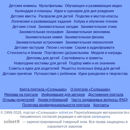
Детские комиксы
Мультфильмы
Обучающее и развивающее видео
Календари и планеры
Идеи и сценарии для дня рождения
Детские квесты
Раскраски для детей
Поделки и мастер-классы
Логические и развивающие задания
Азбука и обучение чтению
Детские стихи
Занимательные загадки
Занимательная этика
Занимательная география
Занимательная экономика
Занимательная химия
Занимательная физика
Занимательная астрономия
Занимательная океанология
Детские частушки
Песни с нотами
Сказки в аудиоформате
Стенгазеты и бланки
Портфолио (до)школьника
Медали и награды
Дипломы для детей
Сертификаты и грамоты
Новогодние костюмы для детей
Подбор имён и их значение
Советы и идеи для родителей
Рецепты полезных блюд для детей
Детские причёски
Путешествия с ребёнком
Идеи рукоделия и творчества
Карта портала «Солнышко»
О портале «Солнышко»
Реклама на портале
Информация для авторов
Достижения портала
Отзывы родителей
Архив публикаций
Часто задаваемые вопросы (FAQ)
Политика конфиденциальности портала
Контакты
© 1999-2026, портал «Солнышко»
solnet.ee
Перепубликация материалов без
письменного согласия редакции и авторов
запрещена
solnet®
— зарегистрированный товарный знак. Все права защищены и
охраняются законом.