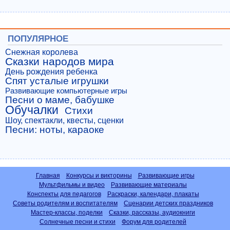
ПОПУЛЯРНОЕ
Снежная королева
Сказки народов мира
День рождения ребенка
Спят усталые игрушки
Развивающие компьютерные игры
Песни о маме, бабушке
Обучалки
Стихи
Шоу, спектакли, квесты, сценки
Песни: ноты, караоке
Главная
Конкурсы и викторины
Развивающие игры
Мультфильмы и видео
Развивающие материалы
Конспекты для педагогов
Раскраски, календари, плакаты
Советы родителям и воспитателям
Сценарии детских праздников
Мастер-классы, поделки
Сказки, рассказы, аудиокниги
Солнечные песни и стихи
Форум для родителей